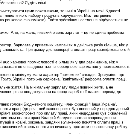
ебе затишно? Судіть самі.
иистуватися цими показниками, то нині в Україні на межі бідності
 і невеличкого набору продуктів харчування. Між тим рівень
еною ринковою економікою). Тобто зубожіння населення відбувається не
важко. Але, на жаль, низький рівень зарплат – це не єдина проблема
ктор. Зарплата у приватних кампаніях в декілька разів більша, ніж у
 спеціаліста. При цьому диспропорції в оплаті праці кваліфікованого й
ї або харчової промисловості є більш як у два рази нижча, ніж у
тва взагалі не співвідносяться із середньою зарплатою у промисловості.
иткового мінімуму мали характер “пожежних” заходів. Зрозуміло, що
обто, Україні потрібна серйозна, “капітальна” реформа оплати праці.
альне життя. На мінімальну зарплату люди повинні жити, а не
иження рівня оподаткування на фонд заробітної плати і перехід до
упник голови Бюджетного комітету, член фракції “Наша Україна”,
лати праці (до речі, цей законопроект був внесений у порядок денний
 варіант законопроект про оплату праці, який нещодавно був схвалений
 системи оплати праці Валерій Асадчев вважає запровадження
уації в країні, зокрема, завдяки зближенню поняття оплати праці з
 визначений рівень оплати за виконану протягом певного часу роботу.