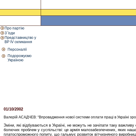
Про партію
З`їзди
Представництво у
ВР IV скликання
Персоналії
Подорожуємо
Україною
01/10/2002
Валерій АСАДЧЕВ: “Впровадження нової системи оплати праці в Україні зр
Зміни, які відбуваються в Україні, не можуть не зачіпати таку важливу
болючих проблем у суспільстві: це армія малозабезпечених, яких наша
платоспроможного попиту, що гальмує розвиток вітчизняного виробництв