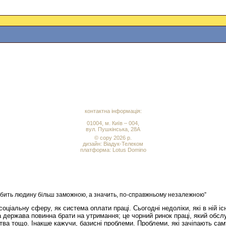
контактна інформація:
01004, м. Київ – 004,
вул. Пушкінська, 28А
© copy 2026 р.
дизайн:
Віадук-Телеком
платформа: Lotus Domino
обить людину більш заможною, а значить, по-справжньому незалежною”
 соціальну сферу, як система оплати праці. Сьогодні недоліки, які в ній
 держава повинна брати на утримання; це чорний ринок праці, який обслу
а тощо. Інакше кажучи, базисні проблеми. Проблеми, які зачіпають саму 