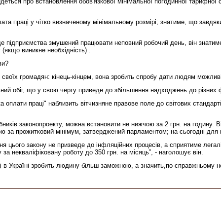
ться про встановлення обов'язкової мінімальної погодинної тарифної ста
та праці у чітко визначеному мінімальному розмірі; знатиме, що завдяки 
ище підприємства змушений працювати неповний робочий день, він знатиме
 (якщо виникне необхідність) .
ви?
 своїх громадян: кінець-кінцем, вона зробить спробу дати людям можлив
ьний обіг, що у свою чергу приведе до збільшення надходжень до різних ф
оплати праці" наблизить вітчизняне правове поле до світових стандартів
ників законопроекту, можна встановити не нижчою за 2 грн. на годину. 
ою за прожитковий мінімум, затверджений парламентом; на сьогодні для 
 цього закону не призведе до інфляційних процесів, а сприятиме легаліза
 за некваліфіковану роботу до 350 грн. на місяць”, - наголошує він.
і в Україні зробить людину більш заможною, а значить,по-справжньому 