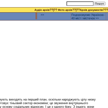
??|??
??|??
???
Аудіо архів
Фото архів
Архів документів
>>
Подорожуємо Україною -
40 міст і містечок >>
 існують виходять на перший план, оскільки народжують цілу низку
говує тіньовий сектор економіки; це звуження внутрішнього
основу соціальних відносин. І це з одного боку. З іншого, вони