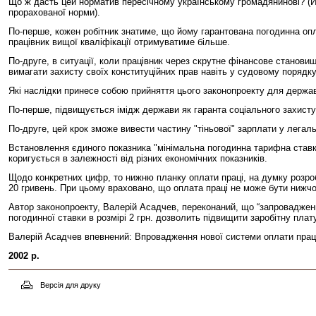
Що ж дасть цей норматив пересічному українському громадянинові? (Йде
прорахованої норми).
По-перше, кожен робітник знатиме, що йому гарантована погодинна опла
працівник вищої кваліфікації отримуватиме більше.
По-друге, в ситуації, коли працівник через скрутне фінансове станов
вимагати захисту своїх конституційних прав навіть у судовому порядку
Які наслідки принесе собою прийняття цього законопроекту для держа
По-перше, підвищується імідж держави як гаранта соціального захисту
По-друге, цей крок зможе вивести частину "тіньової" зарплати у легал
Встановлення єдиного показника "мінімальна погодинна тарифна ставка 
коригується в залежності від різних економічних показників.
Щодо конкретних цифр, то нижню планку оплати праці, на думку розроб
20 гривень. При цьому враховано, що оплата праці не може бути нижч
Автор законопроекту, Валерій Асадчев, переконаний, що “запровадження
погодинної ставки в розмірі 2 грн. дозволить підвищити заробітну плату
Валерій Асадчев впевнений
: Впровадження нової системи оплати прац
2002 р.
Версія для друку