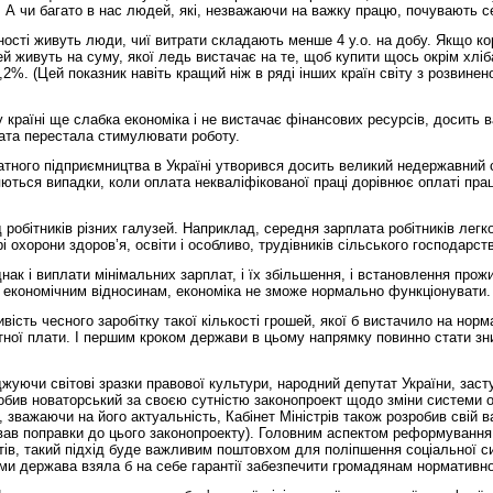
. А чи багато в нас людей, які, незважаючи на важку працю, почувають с
ності живуть люди, чиї витрати складають менше 4 у.о. на добу. Якщо кор
 живуть на суму, якої ледь вистачає на те, щоб купити щось окрім хліба
4,2%. (Цей показник навіть кращий ніж в ряді інших країн світу з розвин
у країні ще слабка економіка і не вистачає фінансових ресурсів, досить 
лата перестала стимулювати роботу.
тного підприємництва в Україні утворився досить великий недержавний се
ються випадки, коли оплата некваліфікованої праці дорівнює оплаті праці
робітників різних галузей. Наприклад, середня зарплата робітників легко
рі охорони здоров’я, освіти і особливо, трудівників сільського господарс
ак і виплати мінімальних зарплат, і їх збільшення, і встановлення прож
 економічним відносинам, економіка не зможе нормально функціонувати. Т
сть чесного заробітку такої кількості грошей, якої б вистачило на норм
бітної плати. І першим кроком держави в цьому напрямку повинно стати зн
жуючи світові зразки правової культури, народний депутат України, заст
бив новаторський за своєю сутністю законопроект щодо зміни системи оп
, зважаючи на його актуальність, Кабінет Міністрів також розробив свій
в поправки до цього законопроекту). Головним аспектом реформування
тів, такий підхід буде важливим поштовхом для поліпшення соціальної сит
ми держава взяла б на себе гарантії забезпечити громадянам нормативно