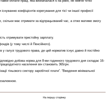
вки оплати праці, яка визначалася б на рівні, не нижче чітко
існуванню коефіцієнтів корегування для тієї чи іншої професії
, скільки має отримати за відпрацьований час, а отже матиме змогу
ість отримувати пристойну зарплату.
ондів (у тому числі й Пенсійного).
 у галузі трудового права, де цей норматив існує давно й постійно
Відповідно добова норма для 8-ми годинного трудового дня складає 16-
працездатного населення він становить 365грн.
ції тіньового сектору заробітної плати”. “Введення мінімальної
незалежною.
На першу сторінку