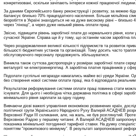
конкретизовані, оскільки зачіпають інтереси кожної працюючої людини
За даними Європейського банку реконструкції і розвитку, за межею бід
балансує близько 70% працездатного населення. Більше мільйона сімей
безробіття в Україні знаходиться не на дуже високому рівні – близько 
через “лінощі”, а через дуже низький рівень оплати праці.
Звісно, підвищити рівень заробітної плати до нормального рівня, коли 
сучасної України. Справа ще й у тому, що останнім часом заробітна п
Через роздержавлення великої кількості підприємств та розвиток прива
більшості бюджетних установ та організацій. Тому досить часто трапля
обслуговуючого персоналу продовжують збільшуватися.
Виникла також суттєва диспропорція у розмірах заробітної плати серед 
металургії чи електроенергетиці. А заробітна платня працівників у сфе
Подолати суспільні негаразди намагались майже всі уряди України. Одн
без створення нової системи оплати праці, яка б відповідала реальним
Результатом реформування системи оплати праці повинна стати можливі
існувати. Для цього і необхідна чітка державна політика в сфері заро
мінімального рівня зарплати за одну годину.
Вивчаючи дієві важелі управління економікою розвинених країн, дослід
політичної групи Українського Народного Руху Валерій АСАДЧЕВ розро
Верховної Ради ІІІ скликання, але, на жаль, не був розглянутий. Проте
Верховною Радою у першому читанні. А Валерій АСАДЧЕВ запропонува
показника мінімальної погодинної тарифної ставки. На думку спеціаліс
поняттям "прожиткового мінімуму”. В результаті запропонованої рефор