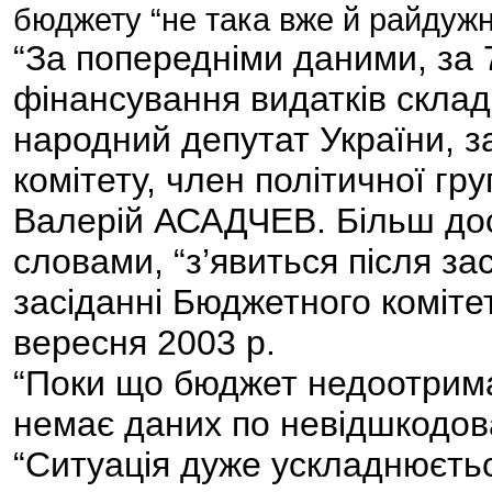
бюджету “не така вже й райдужн
“За попередніми даними, за 7
фінансування видатків склад
народний депутат України, 
комітету, член політичної гр
Валерій АСАДЧЕВ. Більш дос
словами, “з’явиться після за
засіданні Бюджетного комітет
вересня 2003 р.
“Поки що бюджет недоотрима
немає даних по невідшкодова
“Ситуація дуже ускладнюєтьс