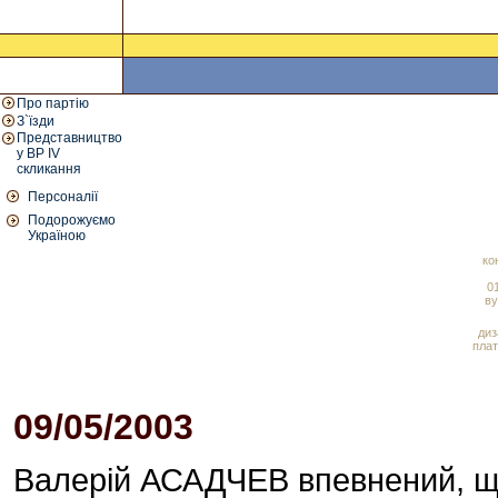
Про партію
З`їзди
Представництво
у ВР IV
скликання
Персоналії
Подорожуємо
Україною
ко
01
ву
диз
плат
09/05/2003
Валерій АСАДЧЕВ впевнений, що