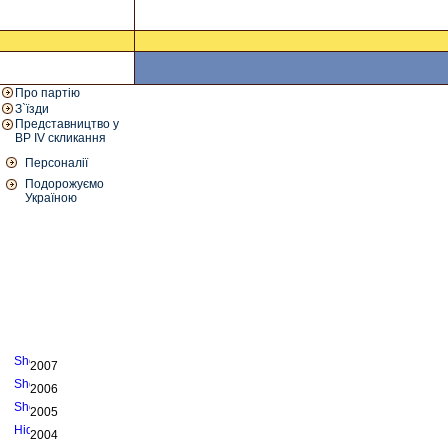
Про партію
З`їзди
Представництво у
ВР IV скликання
Персоналії
Подорожуємо
Україною
2007
2006
2005
2004