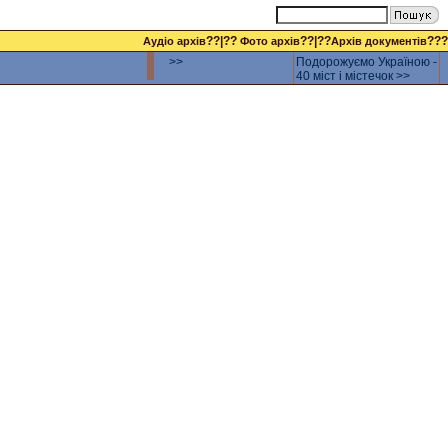
??|??
??|??
???
Аудіо архів
Фото архів
Архів документів
>>
Подорожуємо Україною -
40 міст і містечок >>