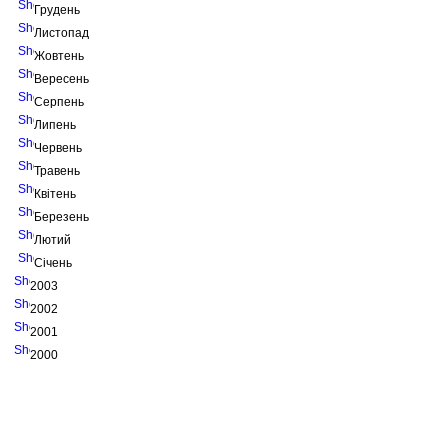
Грудень
Листопад
Жовтень
Вересень
Серпень
Липень
Червень
Травень
Квітень
Березень
Лютий
Січень
2003
2002
2001
2000