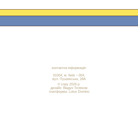
контактна інформація:
01004, м. Київ – 004,
вул. Пушкінська, 28А
© copy 2026 р.
дизайн:
Віадук-Телеком
платформа: Lotus Domino