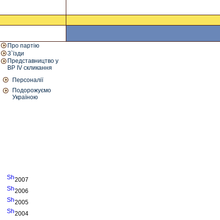
Про партію
З`їзди
Представництво у
ВР IV скликання
Персоналії
Подорожуємо
Україною
2007
2006
2005
2004