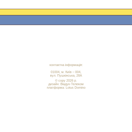
контактна інформація:
01004, м. Київ – 004,
вул. Пушкінська, 28А
© copy 2026 р.
дизайн:
Віадук-Телеком
платформа: Lotus Domino