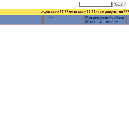
??|??
??|??
???
Аудіо архів
Фото архів
Архів документів
>>
Подорожуємо Україною -
40 міст і містечок >>