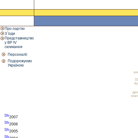
Про партію
З`їзди
Представництво
у ВР IV
скликання
Персоналії
Подорожуємо
Україною
ко
01
ву
диз
плат
2007
2006
2005