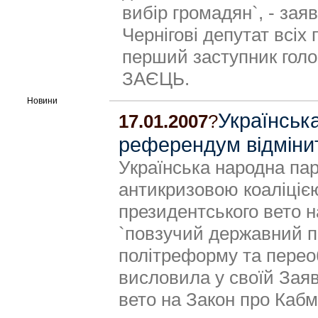
вибір громадян`, - зая
Чернігові депутат всіх
перший заступник голов
ЗАЄЦЬ.
Новини
Українськ
17.01.2007
?
референдум відміни
Українська народна пар
антикризовою коаліцією
президентського вето на
`повзучий державний пе
політреформу та перео
висловила у своїй Заяв
вето на Закон про Кабм