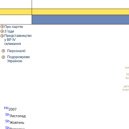
Про партію
З`їзди
Представництво
у ВР IV
скликання
Персоналії
Подорожуємо
Україною
ко
01
ву
диз
плат
2007
Листопад
Жовтень