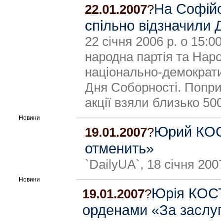
На Софійс
22.01.2007
?
спільно відзначили 
22 січня 2006 р. о 15:
народна партія та Нар
національно-демократ
Дня Соборності. Попри
акції взяли близько 50
Новини
Юрий КОС
19.01.2007
?
отменить»
`DailyUA`, 18 січня 200
Новини
Юрія КОС
19.01.2007
?
орденами «За заслу