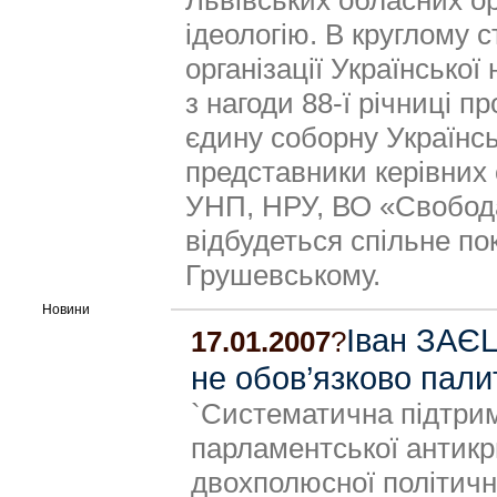
Львівських обласних о
ідеологію. В круглому с
організації Української
з нагоди 88-ї річниці 
єдину соборну Українсь
представники керівних 
УНП, НРУ, ВО «Свобода
відбудеться спільне по
Грушевському.
Новини
Іван ЗАЄЦ
17.01.2007
?
не обов’язково пали
`Систематична підтри
парламентської антикри
двохполюсної політичн