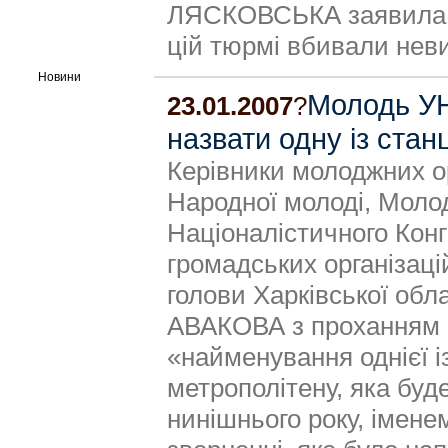
ЛЯСКОВСЬКА заявила, щ
цій тюрмі вбивали нев
Новини
Молодь УН
23.01.2007
?
назвати одну із стан
Керівники молоджних ор
Народної молоді, Моло
Націоналістичного Конг
громадських організаці
голови Харківської обл
АВАКОВА з проханням пі
«найменування однієї із
метрополітену, яка буд
нинішнього року, імене