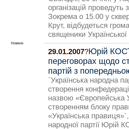
організацій проведуть 
Зокрема о 15.00 у скве
Крут, відбудеться гром
священики Української
Новини
Юрій КОСТ
29.01.2007
?
переговорах щодо ст
партій з попередньо
`Українська народна па
створення конфедераці
назвою «Європейська У
створенням блоку прав
«Українська правиця»`,
народної партії Юрій 