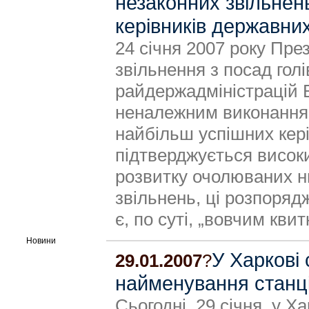
незаконних звільнен
керівників державних
24 січня 2007 року Пр
звільнення з посад гол
райдержадміністрацій
неналежним виконанням
найбільш успішних кері
підтверджується висок
розвитку очолюваних ни
звільнень, ці розпоряд
є, по суті, „вовчим кви
Новини
У Харкові 
29.01.2007
?
найменування станці
Сьогодні, 29 січня, у Х