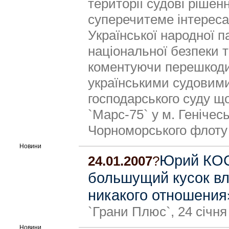
території судові рішен
суперечитеме інтересам
Української народної п
національної безпеки
коментуючи перешкоди 
українськими судовим
господарського суду що
`Марс-75` у м. Генічес
Чорноморського флоту
Новини
Юрий КОС
24.01.2007
?
большущий кусок вла
никакого отношения
`Грани Плюс`, 24 січня
Новини