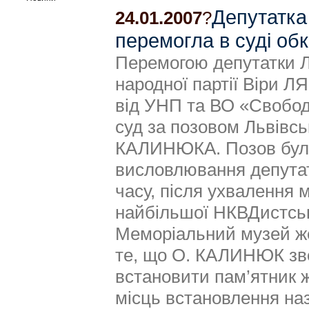
Депутатк
24.01.2007
?
перемогла в суді об
Перемогою депутатки Ль
народної партії Віри Л
від УНП та ВО «Свобода
суд за позовом Львівсь
КАЛИНЮКА. Позов було 
висловлювання депута
часу, після ухвалення 
найбільшої НКВДистсько
Меморіальний музей ж
те, що О. КАЛИНЮК зве
встановити пам’ятник 
місць встановлення на