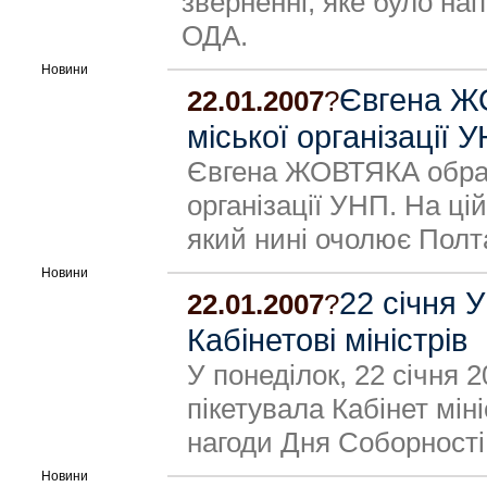
зверненні, яке було на
ОДА.
Новини
Євгена Ж
22.01.2007
?
міської організації 
Євгена ЖОВТЯКА обран
організації УНП. На ці
який нині очолює Полт
Новини
22 січня 
22.01.2007
?
Кабінетові міністрів
У понеділок, 22 січня 2
пікетувала Кабінет міні
нагоди Дня Соборності
Новини