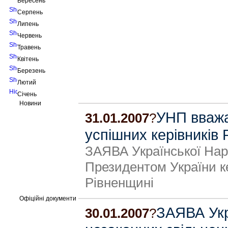
Вересень
Серпень
Липень
Червень
Травень
Квітень
Березень
Лютий
Січень
Новини
УНП вважа
31.01.2007
?
успішних керівників
ЗАЯВА Української Нар
Президентом України ке
Рівненщині
Офіційні документи
ЗАЯВА Укр
30.01.2007
?