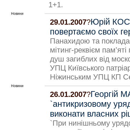
1+1.
Новини
Юрій КОСТ
29.01.2007
?
повертаємо своїх ге
Панахидою та покладан
мітинг-реквієм пам’яті 
душ загиблих від моск
УПЦ Київського патріар
Ніжинським УПЦ КП Се
Новини
Георгій 
26.01.2007
?
`антикризовому уряд
виконати власних рі
`При нинішньому урядо