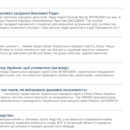
ргового засідання Верховної Ради»
ж третиною народних депутатів. Лідер Партії Регіонів Віктор ЯНУКОВИЧ не має ні
у «Наша Україна-Народна самооборона» Ярослав ДЖОДЖИК. Так політик
му засіданні парламенту 4 вересня для вирішення актуальних для суспільства
ією політичної ситуації», тому він має надію домогтися згоди Президента на її
их школах», - заявив представник Української народної партії у блоці `Наша
міністр освіти хвалиться тим, що більшість українців прагнуть говорити
ються до вивчення російської мови. На думку міністра, широке вивчення
еред Україною, щоб утриматися при владі»
ганізації Української народної партії Олег ФОМУШКІН, коментуючи твердження
идентських сил, які «жорстко проводять примусову українізацію, намагаючись
 про героїв, які виборювали державну незалежність»
 наголошує представник Української народної партії у блоці «Наша Україна-
історичну постать епохи боротьби за незалежність». Так ХМАРА прокоментував
, присвяченого командувачу Української повстанської армії Роману ШУХЕВИЧУ-
людства»
звинуваченням у злочинах проти людства, а не вимагати повернення майна
вав вимогу керівника виборчого штабу КПУ в Луганській області Спиридона
лючити це питання в порядок денний сесії облради.