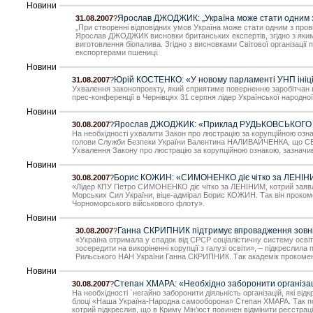
Новини
Ярослав ДЖОДЖИК: „Україна може стати одним з 
31.08.2007
?
„При створенні відповідних умов Україна може стати одним з пров
Ярослав ДЖОДЖИК висновки британських експертів, згідно з якими
виготовлення біопалива. Згідно з висновками Світової організації
експортерами пшениці.
Новини
Юрій КОСТЕНКО: «У новому парламенті УНП ініцію
31.08.2007
?
Ухвалення законопроекту, який сприятиме поверненню заробітчан в 
прес-конференції в Чернівцях 31 серпня лідер Української народ
Новини
Ярослав ДЖОДЖИК: «Приклад РУДЬКОВСЬКОГО дов
30.08.2007
?
На необхідності ухвалити Закон про люстрацію за корупційною о
голови Служби Безпеки України Валентина НАЛИВАЙЧЕНКА, що СБУ 
Ухвалення Закону про люстрацію за корупційною ознакою, зазначив
Новини
Борис КОЖИН: «СИМОНЕНКО діє чітко за ЛЕНІНИМ
30.08.2007
?
«Лідер КПУ Петро СИМОНЕНКО діє чітко за ЛЕНІНИМ, котрий заявля
Морських Сил України, віце-адмірал Борис КОЖИН. Так він проком
Чорноморського військового флоту».
Новини
Ганна СКРИПНИК підтримує впровадження зовнішн
30.08.2007
?
«Україна отримала у спадок від СРСР соціалістичну систему освіти
зосередити на викоріненні корупції з галузі освіти», – підкресли
Рильського НАН України Ганна СКРИПНИК. Так академік прокоменту
Новини
Степан ХМАРА: «Необхідно заборонити організації
30.08.2007
?
На необхідності `негайно заборонити діяльність організацій, які в
блоці «Наша Україна-Народна самооборона» Степан ХМАРА. Так по
котрий підкреслив, що в Криму Мін’юст повинен відмінити реєстраці