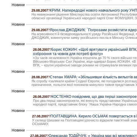
Новини
КРИМ. Напередодні нового навчального року УНП з
29.08.2007
?
На невиконанні рішення Міністерства освіти Автономної Республік
обласної організації Української народної партії Олег ФОМУШКІН. 
Новини
Ярослав ДЖОДЖИК: `Погрозами розмістити ядерну
29.08.2007
?
На агресивності й безвідповідальності уряду Російської Федерації
ДЖОДЖИК, коментуючи заяву російського посла в Мінську Олександ
Новини
Борис КОЖИН: «Щоб врятувати український ВПК, н
28.08.2007
?
озброєння та човнів для потреб флоту»
«За часів незалежності Україна втратила до 70 % свого військо-т
Військово-Морських Сил України, віце-адмірал Борис КОЖИН. «В то
ВПК, – крупні українські заводи роками не отримували великих п
Новини
Степан ХМАРА: «Збільшивши кількість вильотів ав
28.08.2007
?
Як спробу «залякати країни Східної Європи, які погодилися розташ
призначення, польоти якої поновили минулого тижня представник 
Новини
КОСТЕНКО повідомив, що два перші законопроект
28.08.2007
?
Про два перші законопроекти, які внесуть представники Українсько
народної партії, представник блоку `Наша Україна-Народна само
Новини
ПОЛТАВЩИНА. Кирило ОСЬМАК повертається в Ш
27.08.2007
?
У селищі Шишаки на Полтавщині урочисто відкрили пам’ятний знак
ОСЬМАКУ.
Новини
Олександр ТОДІЙЧУК: « Україна має всі можливост
27.08.2007
?