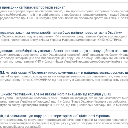
провідних cвітових експортерів зерна”
ідних експортерів зерна на світовий ринок”, - так прокоментував заступник голови Укр
 у найближчі десятиліття в світі виникнуть проблеми з продовольством, - дедалі біль
 продовольства при ООН, в наступні три роки попит на біопаливо зросте на 170%. В зв’
ватиме закон, за яким заробітчанам буде вигідно повертатися в Україну»
Україну, ініціюватимуть у парламенті VI скликання представники Української народної
ної партії, представник блоку «Наша Україна-Народна самооборона» Юрій КОСТЕНКО.
одить необхідність ухвалити Закон про люстрацію за корупційною ознако
знакою наголошує заступник голови Української народної партії, представник блоку 
володіє інформацією про масові корупційні порушення з боку найвищих чиновників м
 політик, представники УНП у блоці «Наша Україна-Народна самооборона» ініціюватиму
, котрий казав: «Поскрести иного коммуниста – и найдешь великорусского 
в: «Поскрести иного коммуниста – и найдешь великорусского шовиниста», – наголосив
ентував заяву Петра СИМОНЕНКА під час візиту в Севастополь про необхідність «заве
ього тестування, але не вважає його панацеєю від корупції у ВНЗ
 з усіма її недоліками, головний з яких – тотальна корупція, яка не дає можливості вчи
ла представниця Української народної партії у блоці `Наша Україна-Народна самооборона,
вала заяву Президента Віктора ЮЩЕНКА, що Вищі навчальні заклади, які не визнають п
, які закликають до порушення територіальної цілісності України»
ідкрито закликають до порушення територіальної цілісності України та силового поваленн
літик прокоментував проведення в Донецьку судового засідання про примусовий розп
ю проросійських організацій.