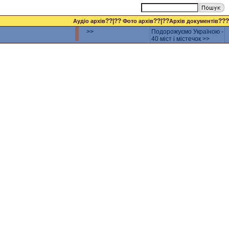
??|??
??|??
???
Аудіо архів
Фото архів
Архів документів
>>
Подорожуємо Україною -
40 міст і містечок >>