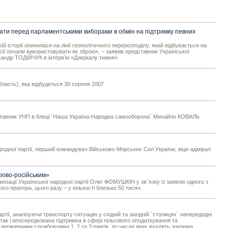
вати перед парламентськими виборами в обмін на підтримку певних
 історії опинилася на лінії геополітичного перерозподілу, який відбувається на
сії почали використовувати як зброю», – заявив представник Української
сандр ТОДІЙЧУК в інтерв’ю «Дзеркалу тижня».
ласть), яка відбудеться 30 серпня 2007
 представник УНП в блоці `Наша Україна-Народна самооборона` Михайло КОВАЛЬ
дної партії, перший командувач Військово-Морських Сил України, віце-адмірал
рово-російським»
ізації Української народної партії Олег ФОМУШКІН у зв`язку із заявою одного з
о прапора, цього разу – у кількості близько 50 тисяч.
тії, аналізуючи транспорту ситуацію у східній та західній `столицях` напередодні
так і опосередкована підтримка в сфері пільгового оподаткування та
державними службовцями 1, 2 та 3 рангів, до числа яких входять зокрема