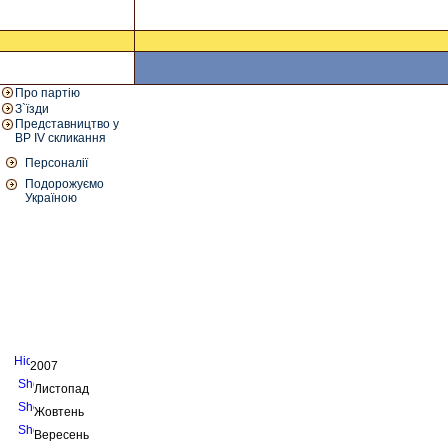
Про партію
З`їзди
Представництво у
ВР IV скликання
Персоналії
Подорожуємо
Україною
2007
Листопад
Жовтень
Вересень