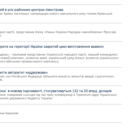
ій в усіх районних центрах півострова
трах Криму наголошує напередодні нового навчального року голова Кримської
ародної партії, представник блоку «Наша Україна-Народна самооборона» Ярослав
ю.
рити на території України закритий цикл виготовлення важкого
айдера», –зауважив представник Української народної партії, перший командувач
ловий комплекс, розвиток армії, український уряд блокує розвиток українського
ького військово-промислового комплексу.
ерегти авторитет наддержави»
сил Російської Федерації збільшити кількість вильотів авіації стратегічного
А.
на` в новому парламенті, стосуватимуться 132 та 20 млрд. доларів
ня, повідомив сьогодні під час прес-конференції в Тернополі лідер Української
нення державного бюджету України.`
ини Кирилові