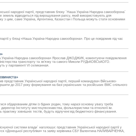
аїнської народної партії, представник блоку `Наша Україна-Народна самооборона`
ше земель відводиться під вирощування рапсу, який використовують для
язку з цим, саме Україна, Аргентина, Казахстан і Польща можуть стати основними
 партії у блоці «Наша Україна-Народна самооборона». Про це повідомив під час
ю»
«Наша Україна-Народна самооборона» Ярослав ДЖОДЖИК, коментуючи повідомлення
іністерства транспорту та зв’язку та самого Миколи РУДЬКОВСЬКОГО.
ть у парламенті VI скликанная.
шовиниста»
 представник Української народної партії, перший командувач Військово-
ршити до 2017 року формування на базі українських та російських ВМС спільного
тися обдарованим дітям із бідних родин, тому наразі основну увагу треба
` директор Інституту мистецтвознавства, фольклористики та етнології ім.
рактику зовнішніх тестів, будуть відлучені від бюджетного фінансування.
я існуючої системи влади` наголошує представник Української народної партії у
уск «Донецької республіки» та заяву керівника СБУ Валентина НАЛИВАЙЧЕНКА,