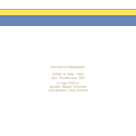
контактна інформація:
01004, м. Київ – 004,
вул. Пушкінська, 28А
© copy 2026 р.
дизайн:
Віадук-Телеком
платформа: Lotus Domino