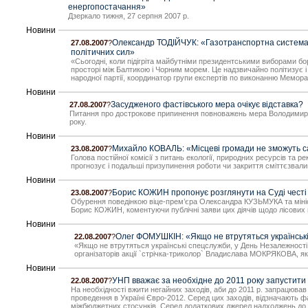
енергопостачання»
Дзеркало тижня, 27 серпня 2007 р.
Новини
Олександр ТОДІЙЧУК: «Газотранспортна система У
27.08.2007
?
політичних сил»
«Сьогодні, коли підігріта майбутніми президентськими виборами бор
просторі між Балтикою і Чорним морем. Це надзвичайно політизує і
народної партії, координатор групи експертів по виконанню Мемор
Новини
Засудженого фастівського мера очікує відставка?
27.08.2007
?
Питання про дострокове припинення повноважень мера Володимира Т
року.
Новини
Михайло КОВАЛЬ: «Місцеві громади не зможуть са
23.08.2007
?
Голова постійної комісії з питань екології, природних ресурсів т
прогнозує і подальші призупинення роботи чи закриття сміттєзвалищ
Новини
Борис КОЖИН пропонує розглянути на Суді честі
23.08.2007
?
Обурення поведінкою віце-прем’єра Олександра КУЗЬМУКА та мініс
Борис КОЖИН, коментуючи публічні заяви цих діячів щодо лісових 
Новини
Олег ФОМУШКІН: «Якщо не втрутяться українські
22.08.2007
?
«Якщо не втрутяться українські спецслужби, у День Незалежності 
організаторів акції `стрічка-триколор` Владислава МОКРЯКОВА, яки
Новини
УНП вважає за необхідне до 2011 року запустити 
22.08.2007
?
На необхідності вжити негайних заходів, аби до 2011 р. запрацював
проведення в Україні Євро-2012. Серед цих заходів, відзначають ф
міжбюджетних стосунків. Серед додаткових джерел надходжень до 