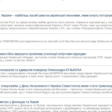
країни – найбільш ласий шматок української економіки, яким хочуть поторгу
отьба Росії за сфери впливу майже досягла свого апогею, Україна в черговий раз у своїй
 загострює питання енергозабезпечення Європи з Росії і через Росію, тому що енергоно
андуму енергетичного співробітництва України з ЄС, екс-голова «Укртранснафти» Олек
ИМОФІЄВА розглядатиметься на черговій сесії Фастівської міської ради (Київська об
мостійно вирішити проблеми утилізації побутових відходів»
а рекреації Львівської облради, заступник голови Львівської обласної організації УНП,
 у селах та містах області.
 генералів та адміралів поведінку Олександра КУЗЬМУКА
тра з надзвичайних ситуацій Нестора ШУФРИЧА висловив представник Української наро
пожеж на Херсонщині, в яких вони “дискутують” із рішеннями глави держави.
 спецслужби, у День Незалежності України Севастополь може стати трикольо
Севастополь може стати трикольорово-російським», - прогнозує голова Кримської орган
й анонсував, що у Севастополі будуть ще раз розповсюджені стрічки кольору російськог
метро у Донецьку та Львові
 метрополітен у Донецьку та Львові, наголошують представники Української народної пар
ахівці УНП, мають бути як необхідні асигнування з держбюджету та міжнародні кредити, 
бюджету УНП раніше називала зокрема `обов`язкове декларування доходів та видатків 