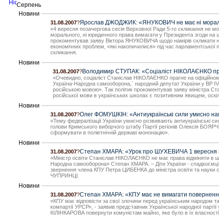
Серпень
Новини
Ярослав ДЖОДЖИК: «ЯНУКОВИЧ не має ні морально
31.08.2007
?
«4 вересня позачергова сесія Верховної Ради 5-го скликання не мо
морального, ні юридичного права вимагати у Президента згоди на 
прокоментував заяву Віктора ЯНУКОВИЧА щодо намірів скликати нас
економічних проблем, «які накопичилися» під час парламентської п
скликання.
Новини
Володимир СТУПАК: «Соціаліст НІКОЛАЄНКО праг
31.08.2007
?
«Очевидно, соціаліст Станіслав НІКОЛАЄНКО прагне на офіційному 
Україна-Народна самооборона,` народний депутат України у ВР IV 
російською мовою». Так політик прокоментував заяву міністра Ста
російської мови в українських школах є позитивним явищем, оск
Новини
Олег ФОМУШКІН: «Антиукраїнські сили умисно нам
31.08.2007
?
«Тему федералізації України умисно розвивають антиукраїнські сил
голови Кримського виборчого штабу Партії регіонів Олексія БОЯРЧУ
сформувати в поліетнічній державі мононацію».
Новини
Степан ХМАРА: «Урок про ШУХЕВИЧА 1 вересня в у
31.08.2007
?
«Міністр освіти Станіслав НІКОЛАЄНКО не має права відміняти в 
Народна самооборона» Степан ХМАРА. – Діти України - спадкоємці 
звернення члена КПУ Петра ЦИБЕНКА до міністра освіти та науки
ЧУПРИНЦІ.
Новини
Степан ХМАРА: «КПУ має не вимагати повернення
31.08.2007
?
«КПУ має відповісти за свої злочини перед українським народом 
компартії УРСР», - заявив представник Української народної парт
КІЛІНКАРОВА повернути комуністам майно, яке було в їх власності 