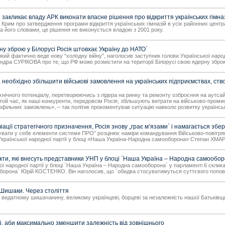
акликає владу АРК виконати власне рішення про відкриття українських гімназ
и Крим про затвердження програми відкриття українських гімназій в усіх районних цен
За його словами, це рішення не виконується владою з 2001 року.
 зброю у Білорусі Росія штовхає Україну до НАТО`
, який фактично веде нову “холодну війну”, наголосив заступник голови Української н
ра СУРІКОВА про те, що РФ може розмістити на території Білорусі свою ядерну збро
еобхідно збільшити військові замовлення на українських підприємствах, ство
ехнічного потенціалу, перетворюючись з лідера на ринку та ремонту озброєння на аутс
й час, як наші конкуренти, передовсім Росія, збільшують витрати на військово-промис
рофільних замовлень», – так політик прокоментував ситуацію навколо розвитку українс
іації стратегічного призначення, Росія знову „грає м’язами` і намагається зб
увати у себе елементи системи ПРО” розцінює наміри командування Військово-повітряних 
Української народної партії у блоці «Наша Україна-Народна самооборона» Степан ХМАР
и, які внесуть представники УНП у блоці `Наша Україна – Народна самооборо
ї народної партії у блоці `Наша Україна – Народна самооборона` у парламенті 6 скликан
оборона` Юрій КОСТЕНКО. Він наголосив, що `обидва стосуватимуться суттєвого попов
ишаки. Через століття
 видатному шишачанину, великому українцеві, борцеві за незалежність нашої Батьківщ
і, аби максимально зменшити залежність від зовнішнього