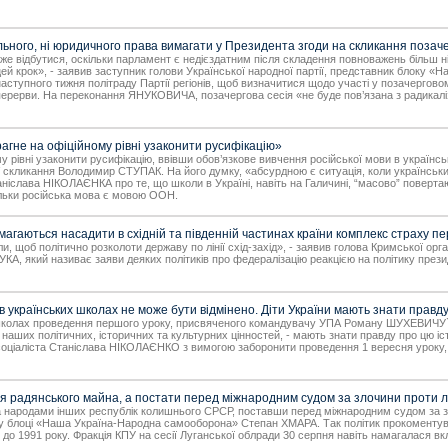
го, ні юридичного права вимагати у Президента згоди на скликання позаче
же відбутися, оскільки парламент є недієздатним після складення повноважень більш ні
цей крок», - заявив заступник голови Української народної партії, представник блок
тупного тижня політраду Партії регіонів, щоб визначитися щодо участі у позачергово
ерерви. На переконання ЯНУКОВИЧА, позачергова сесія «не буде пов’язана з радикалізац
не на офіційному рівні узаконити русифікацію»
рівні узаконити русифікацію, ввівши обов’язкове вивчення російської мови в українськ
скликання Володимир СТУПАК. На його думку, «абсурдною є ситуація, коли український 
ніслава НІКОЛАЄНКА про те, що школи в Україні, навіть на Галичині, “масово” поверта
ільки російська мова є мовою ООН.
агаються насадити в східній та південній частинах країни комплекс страху п
и, щоб політично розколоти державу по лінії схід-захід», - заявив голова Кримської ор
КА, який називає заяви деяких політиків про федералізацію реакцією на політику през
країнських школах не може бути відмінено. Діти України мають знати правду
школах проведення першого уроку, присвяченого командувачу УПА Роману ШУХЕВИЧУ`, -
наших політичних, історичних та культурних цінностей, - мають знати правду про цю 
 соціаліста Станіслава НІКОЛАЄНКО з вимогою заборонити проведення 1 вересня уроку
 радянського майна, а постати перед міжнародним судом за злочини проти 
та народами інших республік колишнього СРСР, поставши перед міжнародним судом за 
ії у блоці «Наша Україна-Народна самооборона» Степан ХМАРА. Так політик прокоменту
до 1991 року. Фракція КПУ на сесії Луганської облради 30 серпня навіть намагалася вк