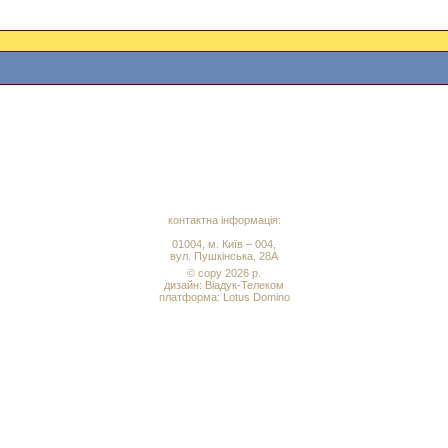
контактна інформація:
01004, м. Київ – 004,
вул. Пушкінська, 28А
© copy 2026 р.
дизайн:
Віадук-Телеком
платформа: Lotus Domino