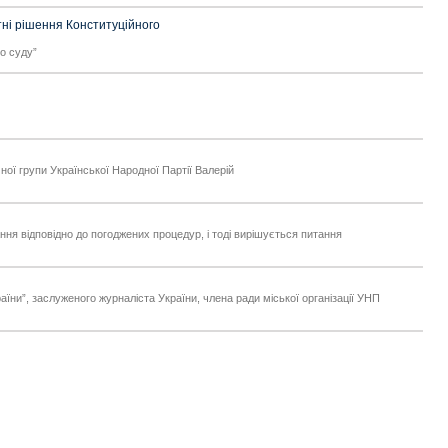
ні рішення Конституційного
о суду”
ної групи Української Народної Партії Валерій
ння відповідно до погоджених процедур, і тоді вирішується питання
аїни”, заслуженого журналіста України, члена ради міської організації УНП