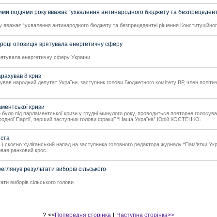
и подіями року вважає “ухвалення антинародного бюджету та безпрецедент
вважає “ухвалення антинародного бюджету та безпрецедентні рішення Конституційног
році опозиція врятувала енергетичну сферу
рятувала енергетичну сферу України
рахував 8 криз
хував народний депутат України, заступник голови Бюджетного комітету ВР, член політич
ментської кризи
 було під парламентської кризи у грудні минулого року, проводиться повторне голосува
ародної Партії, перший заступник голови фракції “Наша Україна” Юрій КОСТЕНКО.
іста
бл.) скоєно хуліганський напад на заступника головного редактора журналу “Пам’ятки Укр
вав ранковий крос.
глянув результати виборів сільського
ти виборів сільського голови
?
<<
Попередня сторінка
|
Наступна сторінка>>