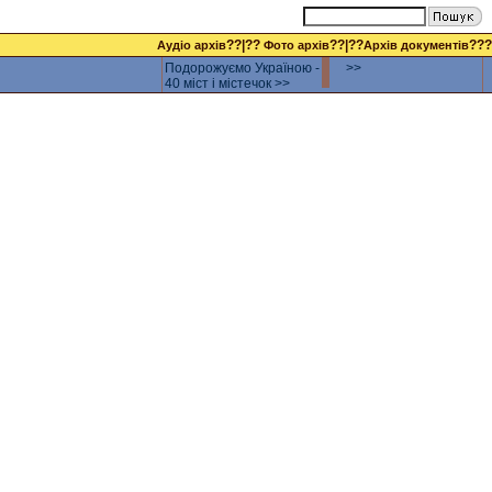
??|??
??|??
???
Аудіо архів
Фото архів
Архів документів
Подорожуємо Україною -
>>
40 міст і містечок >>