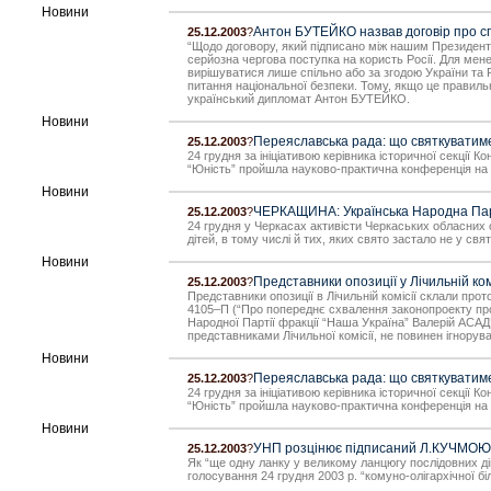
Новини
Антон БУТЕЙКО назвав договір про спі
25.12.2003
?
“Щодо договору, який підписано між нашим Президентом
серйозна чергова поступка на користь Росії. Для мене
вирішуватися лише спільно або за згодою України та Р
питання національної безпеки. Тому, якщо це правильн
український дипломат Антон БУТЕЙКО.
Новини
Переяславська рада: що святкувати
25.12.2003
?
24 грудня за ініціативою керівника історичної секції
“Юність” пройшла науково-практична конференція на 
Новини
ЧЕРКАЩИНА: Українська Народна Парті
25.12.2003
?
24 грудня у Черкасах активісти Черкаських обласних о
дітей, в тому числі й тих, яких свято застало не у св
Новини
Представники опозиції у Лічильній ко
25.12.2003
?
Представники опозиції в Лічильній комісії склали про
4105–П (“Про попереднє схвалення законопроекту про в
Народної Партії фракції “Наша Україна” Валерій АСА
представниками Лічильної комісії, не повинен ігнорув
Новини
Переяславська рада: що святкувати
25.12.2003
?
24 грудня за ініціативою керівника історичної секції
“Юність” пройшла науково-практична конференція на 
Новини
УНП розцінює підписаний Л.КУЧМОЮ ук
25.12.2003
?
Як “ще одну ланку у великому ланцюгу послідовних ді
голосування 24 грудня 2003 р. “комуно-олігархічної бі