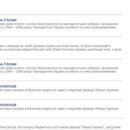
ва Л.Кучми
имав право втретє поспіль балотуватися на президентських виборах. Це рішення
саних у 1994 – 1999 роках Президентом України особисто та ним уповноваженими
Один з маршрутів, який здолали українські спортсмени, не був позначений в
им цьогорічним відкриттям для себе Юрій Костенко вважає цивілізацію інків, з якою
ва Л.Кучми
имав право втретє поспіль балотуватися на президентських виборах. Це рішення
саних у 1994 – 1999 роках Президентом України особисто та ним уповноваженими
оохоронців
ві перестановки в Мукачево ведеться зараз з ініціативи фракції «Наша Україна».
оохоронців
ві перестановки в Мукачево ведеться зараз з ініціативи фракції «Наша Україна».
Конституції. На початку бюджетної сесії голова фракції “Наша Україна”, заступник