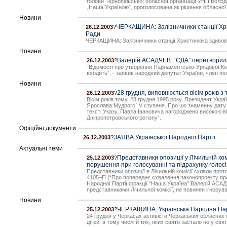
голови Тернопільської обласної організації УНП Воло
„Наша Україною”, проголосована як рішення обласної
Новини
ЧЕРКАЩИНА: Залізничники станції Хрис
26.12.2003
?
Ради
ЧЕРКАЩИНА: Залізничники станції Христинівка здивова
Новини
Валерій АСАДЧЕВ: “ЄДА” перетворилас
26.12.2003
?
“Відомості про утворення Парламентсько-Урядової Коалі
входить”, - заявив народний депутат України, член по
Новини
28 грудня, виповнюється вісім років
26.12.2003
?
Вісім років тому, 28 грудня 1995 року, Президент Ук
Ярослава Мудрого` V ступеня. Про цю знаменну дату 
тексті Указу, Павла Івановича нагороджено високою в
Дніпропетровського регіону”.
Офіційні документи
ЗАЯВА Української Народної Партії
26.12.2003
?
Актуальні теми
Представники опозиції у Лічильній ком
25.12.2003
?
порушення при голосуванні та підрахунку голос
Представники опозиції в Лічильній комісії склали про
4105–П (“Про попереднє схвалення законопроекту про в
Народної Партії фракції “Наша Україна” Валерій АСА
представниками Лічильної комісії, не повинен ігнорув
Новини
ЧЕРКАЩИНА: Українська Народна Парті
25.12.2003
?
24 грудня у Черкасах активісти Черкаських обласних о
дітей, в тому числі й тих, яких свято застало не у св