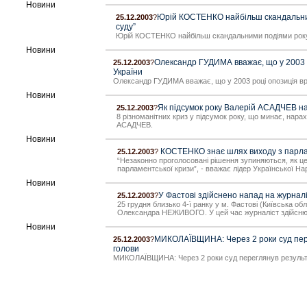
Новини
Юрій КОСТЕНКО найбільш скандальним
25.12.2003
?
суду”
Юрій КОСТЕНКО найбільш скандальними подіями року 
Новини
Олександр ГУДИМА вважає, що у 2003 
25.12.2003
?
України
Олександр ГУДИМА вважає, що у 2003 році опозиція в
Новини
Як підсумок року Валерій АСАДЧЕВ на
25.12.2003
?
8 різноманітних криз у підсумок року, що минає, нара
АСАДЧЕВ.
Новини
КОСТЕНКО знає шлях виходу з парла
25.12.2003
?
“Незаконно проголосовані рішення зупиняються, як це
парламентської кризи”, - вважає лідер Української Н
Новини
У Фастові здійснено напад на журнал
25.12.2003
?
25 грудня близько 4-ї ранку у м. Фастові (Київська о
Олександра НЕЖИВОГО. У цей час журналіст здійсню
Новини
МИКОЛАЇВЩИНА: Через 2 роки суд пере
25.12.2003
?
голови
МИКОЛАЇВЩИНА: Через 2 роки суд переглянув результа