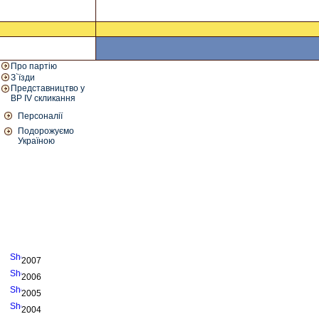
Про партію
З`їзди
Представництво у
ВР IV скликання
Персоналії
Подорожуємо
Україною
2007
2006
2005
2004