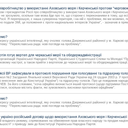
вробітництво у використанні Азовського моря і Керченської протоки “черговою
 і президентом Росії про співробітництво у використанні Азовського моря і Керченсько
 не зрозуміло, оскільки там мова йде про те, що сторони є переконаними в тому, що всі
осії. Я перепрошую, є наша суверенна територія, і на ній є проблеми, які ми можемо, по
о подали ЗМІ, це положення є проти національних інтересів України”, - зазначив в пря
мемо?
 Конгресу української інтелігенції, яку очолює голова Дзержинської районної у м. Харко
тему: “Переяславська рада: нові погляди на проблему”.
я готує вертеп для черкаської мерії та облдержадміністрації
рганізацій Української Народної Партії, Української Студентської Спілки та Молодої “Пр
ятковому настрої, а також прийти з вертепом до черкаської мерії та облдержадміністрації.
місії ВР зафіксували в протоколі порушення при голосуванні та підрахунку гол
токол №2 Засідання Лічильної комісії Верховної Ради України від 24 грудня 2003 р. У 
несення змін до Конституції України”) та підрахунку голосів. Про це повідомив народний
ДЧЕВ. За його словами, “хоча офіційно визнається інший протокол (щодо підтримки По
атися, оскільки містить факти, які зумовлюють висновки протилежні офіційним”.
мемо?
 Конгресу української інтелігенції, яку очолює голова Дзержинської районної у м. Харко
тему: “Переяславська рада: нові погляди на проблему”.
раїно-російський договір щодо використання Азовського моря і Керченської п
й владного режиму, спрямованих на обмеження прав власного народу та продаж націонал
льшості” з приводу змін до Конституції Українська Народна Партія.