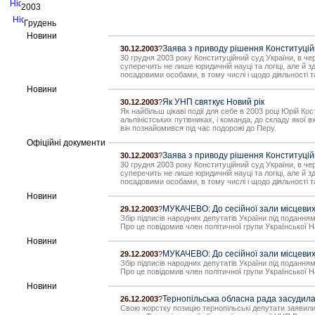
2003
Грудень
Новини
Заява з приводу рішення Конституційн
30.12.2003
?
30 грудня 2003 року Конституційний суд України, в ч
суперечить не лише юридичній науці та логіці, але й
посадовими особами, в тому числі і щодо діяльності 
Новини
Як УНП святкує Новий рік
30.12.2003
?
Як найбільш цікаві події для себе в 2003 році Юрій К
альпіністських путівниках, і команда, до складу якої 
він познайомився під час подорожі до Перу.
Офіційні документи
Заява з приводу рішення Конституційн
30.12.2003
?
30 грудня 2003 року Конституційний суд України, в ч
суперечить не лише юридичній науці та логіці, але й
посадовими особами, в тому числі і щодо діяльності 
Новини
МУКАЧЕВО: До сесійної зали місцевих
29.12.2003
?
Збір підписів народних депутатів України під поданн
Про це повідомив член політичної групи Української 
Новини
МУКАЧЕВО: До сесійної зали місцевих
29.12.2003
?
Збір підписів народних депутатів України під поданн
Про це повідомив член політичної групи Української 
Новини
Тернопільська обласна рада засудила
26.12.2003
?
Свою жорстку позицію тернопільські депутати заявили 