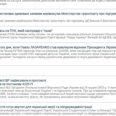
димир БОЛЄЩУК запропонував депутатам висловити своє ставлення до подій у парламент
 ради.
тинівка здивовані заявами керівництва Міністерства транспорту про підтрим
ні заявами керівництва Міністерства транспорту про підтримку дій більшості Верховно
ь на ПУК, який насправді є “пшик”
ції (ПУК) викликає низку питань: чи ця коаліція скасувала реальне існування більшості,
літичної групи Української Народної Партії фракції “Наша Україна” Валерій АСАДЧЕВ, ві
 з того дня, коли Павло ЛАЗАРЕНКО став кавалером відзнаки Президента Украї
раїни Леонід КУЧМА підписав Указ за номером 1193/95, яким нагородив тоді ще першог
нагадав прес-службі УНП народний депутат України, член політичної групи Української
ідзнакою “за видатні заслуги перед українською державою в галузі державного будівниц
ісії ВР зафіксували в протоколі
ів за постанову 4105-П
токол №2 Засідання Лічильної комісії Верховної Ради України від 24 грудня 2003 р. У 
несення змін до Конституції України”) та підрахунку голосів. Про це повідомив народний
ДЧЕВ. За його словами, “хоча офіційно визнається інший протокол (щодо підтримки По
атися, оскільки містить факти, які зумовлюють висновки протилежні офіційним”.
я готує вертеп для черкаської мерії та облдержадміністрації
рганізацій Української Народної Партії, Української Студентської Спілки та Молодої “Пр
ятковому настрої, а також прийти з вертепом до черкаської мерії та облдержадміністрації.