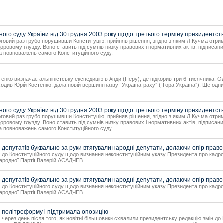
ого суду України від 30 грудня 2003 року щодо третього терміну президентст
ерговий раз грубо порушивши Конституцію, прийняв рішення, згідно з яким Л.Кучма отр
 здоровому глузду. Воно ставить під сумнів низку правових і нормативних актів, підпи
та повноважень самого Конституційного суду.
остенко визначає альпіністську експедицію в Анди (Перу), де підкорив три 6-тисячника. 
входив Юрій Костенко, дала новій вершині назву “Україна-раху” (“Гора Україна”). Ще одн
ого суду України від 30 грудня 2003 року щодо третього терміну президентст
ерговий раз грубо порушивши Конституцію, прийняв рішення, згідно з яким Л.Кучма отр
 здоровому глузду. Воно ставить під сумнів низку правових і нормативних актів, підпи
та повноважень самого Конституційного суду.
 депутатів буквально за руки втягували народні депутати, долаючи опір прав
ям до Конституційного суду щодо визнання неконституційним указу Президента про кадро
Народної Партії Валерій АСАДЧЕВ.
 депутатів буквально за руки втягували народні депутати, долаючи опір прав
ям до Конституційного суду щодо визнання неконституційним указу Президента про кадро
Народної Партії Валерій АСАДЧЕВ.
 політреформу і підтримала опозицію
через день після того, як новітні більшовики схвалили президентську редакцію змін до 