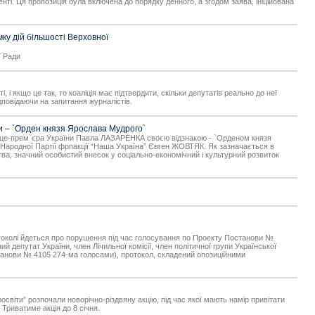
і. Ця пропозиція була включена до порядку денного, а згодом заява, ініційована
ку дій більшості Верховної
ї Ради
 і якщо це так, то коаліція має підтвердити, скільки депутатів реально до неї
дповідаючи на запитання журналістів.
ни – `Орден князя Ярослава Мудрого`
о віце-прем`єра України Павла ЛАЗАРЕНКА своєю відзнакою - `Орденом князя
 Народної Партії фрпакції “Наша Україна” Євген ЖОВТЯК. Як зазначається в
тва, значний особистий внесок у соціально-економічний і культурний розвиток
протоколі йдеться про порушення під час голосування по Проекту Постанови №
 депутат України, член Лічильної комісії, член політичної групи Української
станови № 4105 274-ма голосами), протокол, складений опозиційними
освіти” розпочали новорічно-різдвяну акцію, під час якої мають намір привітати
 Триватиме акція до 8 січня.