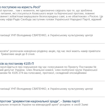
 поступкою на користь Росії”
ї протоки... там є моменти, які однозначно свідчать про те, що зроблена
 питання, які стосуються Азовського моря та Керченської протоки, повинні
винні і зобов’язані вирішувати безпосередньо самі, а не обов’язково з Росією. Це
мому ефірі Радіо Свобода заступник голови Української Народної Партії, відомий
ві організації УНП Володимир СВАТЕНКО, в Українському культурному центрі
освіти” розпочали новорічно-різдвяну акцію, під час якої мають намір привітати
 Триватиме акція до 8 січня.
осів за постанову 4105-П
протоколі йдеться про порушення під час голосування по Проекту Постанови №
 депутат України, член Лічильної комісії, член політичної групи Української
станови № 4105 274-ма голосами), протокол, складений опозиційними
ві організації УНП Володимир СВАТЕНКО, в Українському культурному центрі
ротоки “документом національної зради”, - Заява партії
ьних інтересів України на міжнародній арені” розцінює в своїй Заяві