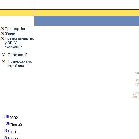
Про партію
З`їзди
Представництво
у ВР IV
скликання
Персоналії
Подорожуємо
Україною
ко
01
ву
диз
плат
2002
Лютий
2001