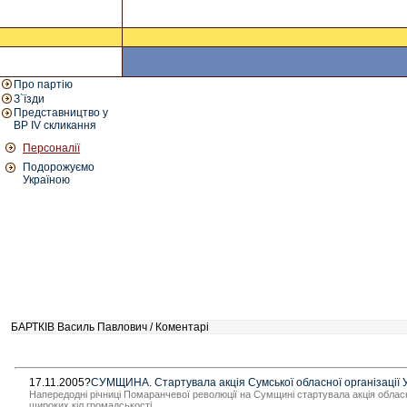
Про партію
З`їзди
Представництво у
ВР IV скликання
Персоналії
Подорожуємо
Україною
БАРТКІВ Василь Павлович / Коментарі
17.11.2005?
СУМЩИНА. Стартувала акція Сумської обласної організації
Напередодні річниці Помаранчевої революції на Сумщині стартувала акція обласної
широких кіл громадськості.