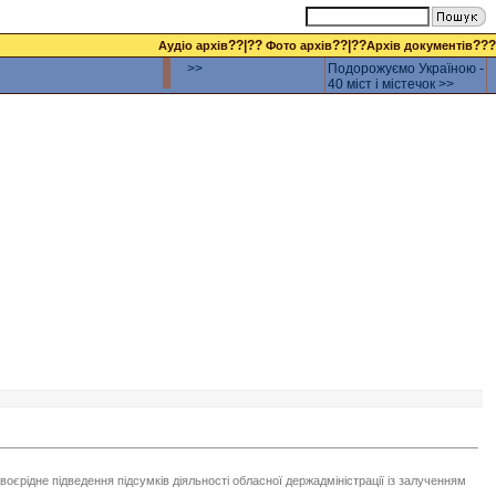
??|??
??|??
???
Аудіо архів
Фото архів
Архів документів
>>
Подорожуємо Україною -
40 міст і містечок >>
воєрідне підведення підсумків діяльності обласної держадміністрації із залученням