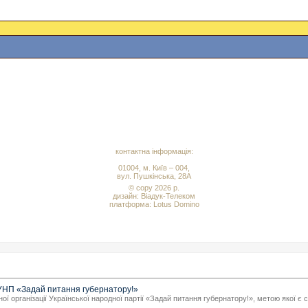
контактна інформація:
01004, м. Київ – 004,
вул. Пушкінська, 28А
© copy 2026 р.
дизайн:
Віадук-Телеком
платформа: Lotus Domino
 УНП «Задай питання губернатору!»
 організації Української народної партії «Задай питання губернатору!», метою якої є с