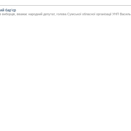
ий бар’єр
в виборців, вважає народний депутат, голова Сумської обласної організації УНП Василь 