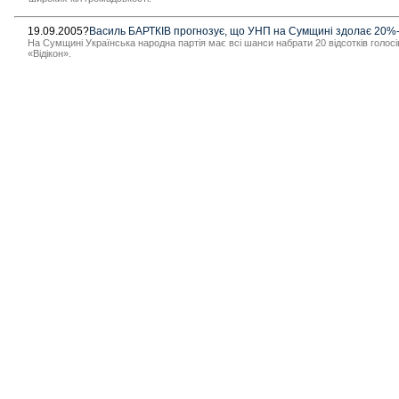
19.09.2005?
Василь БАРТКІВ прогнозує, що УНП на Сумщині здолає 20%-
На Сумщині Українська народна партія має всі шанси набрати 20 відсотків голосі
«Відікон».