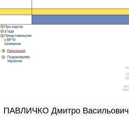
Про партію
З`їзди
Представництво
у ВР IV
скликання
Персоналії
Подорожуємо
Україною
ко
01
ву
диз
плат
ПАВЛИЧКО Дмитро Васильович /