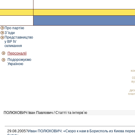
Про партію
З`їзди
Представництво
у ВР IV
скликання
Персоналії
Подорожуємо
Україною
ко
01
ву
диз
плат
ПОЛЮХОВИЧ Іван Павлович / Статті та інтерв`ю
29.08.2005?
Иван ПОЛЮХОВИЧ: «Скоро к нам в Борисполь из Киева пере