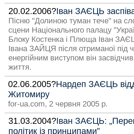
20.02.2006?
Іван ЗАЄЦЬ заспіва
Пісню "Долиною туман тече" на с
сцени Національного палацу "Украї
Блоку Костенка і Плюща Іван ЗАЄ
Івана ЗАЙЦЯ після отриманої під ч
енергійним виступом він засвідчив
життя.
02.06.2005?
Нардеп ЗАЄЦЬ відд
Житомиру
for-ua.com, 2 червня 2005 р.
31.03.2004?
Іван ЗАЄЦЬ: „Перек
політик із принципами”