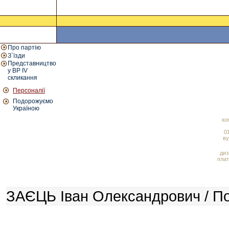
Про партію
З`їзди
Представництво
у ВР IV
скликання
Персоналії
Подорожуємо
Україною
ко
01
ву
диз
плат
ЗАЄЦЬ Іван Олександрович / По