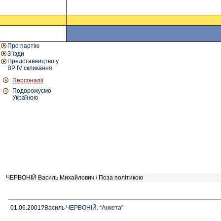
Про партію
З`їзди
Представництво у
ВР IV скликання
Персоналії
Подорожуємо
Україною
ЧЕРВОНІЙ Василь Михайлович / Поза політикою
01.06.2001?
Василь ЧЕРВОНІЙ. “Анкета”