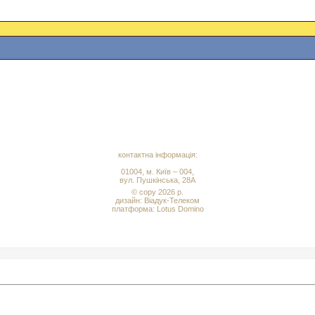
контактна інформація:
01004, м. Київ – 004,
вул. Пушкінська, 28А
© copy 2026 р.
дизайн:
Віадук-Телеком
платформа: Lotus Domino