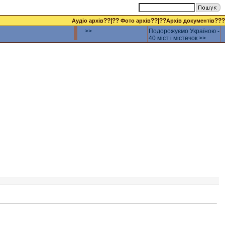
??|??
??|??
???
Аудіо архів
Фото архів
Архів документів
>>
Подорожуємо Україною -
40 міст і містечок >>