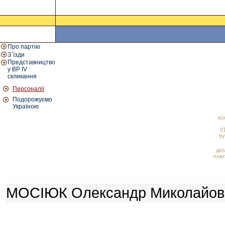
Про партію
З`їзди
Представництво
у ВР IV
скликання
Персоналії
Подорожуємо
Україною
ко
01
ву
диз
плат
МОСІЮК Олександр Миколайович