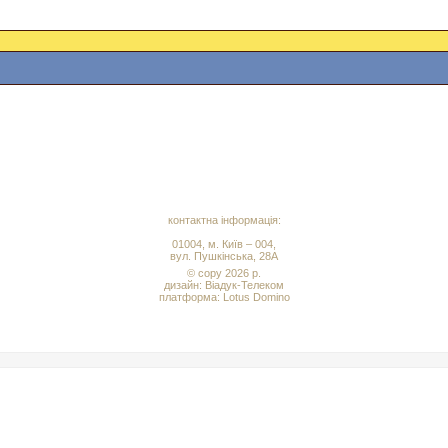
контактна інформація:
01004, м. Київ – 004,
вул. Пушкінська, 28А
© copy 2026 р.
дизайн:
Віадук-Телеком
платформа: Lotus Domino