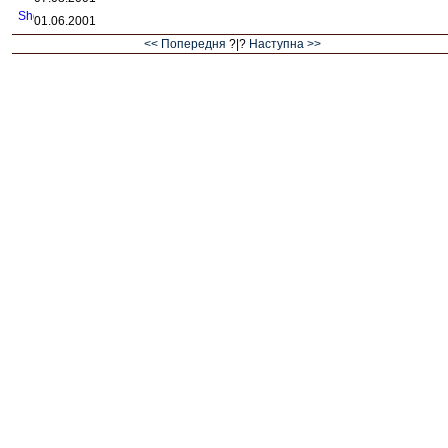
01.06.2001
<< Попередня
?|?
Наступна >>