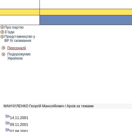
Про партію
З`їзди
Представництво у
ВР IV скликання
Персоналії
Подорожуємо
Україною
МАНЧУЛЕНКО Георгій Манолійович / Архів за темами
14.11.2001
09.11.2001
07.08.2001