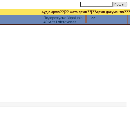
??|??
??|??
???
Аудіо архів
Фото архів
Архів документів
Подорожуємо Україною -
>>
40 міст і містечок >>