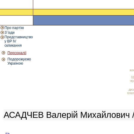
Про партію
З`їзди
Представництво
у ВР IV
скликання
Персоналії
Подорожуємо
Україною
ко
01
ву
диз
плат
АСАДЧЕВ Валерій Михайлович /