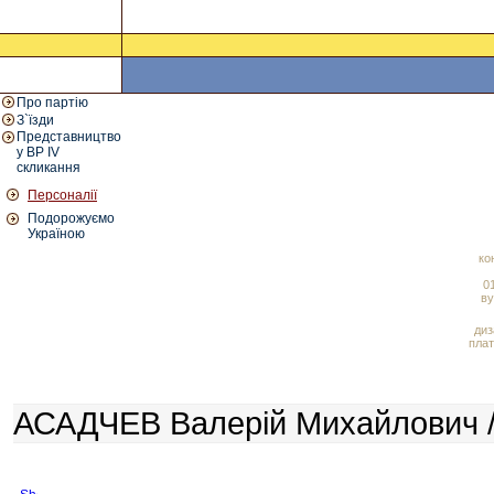
Про партію
З`їзди
Представництво
у ВР IV
скликання
Персоналії
Подорожуємо
Україною
ко
01
ву
диз
плат
АСАДЧЕВ Валерій Михайлович /