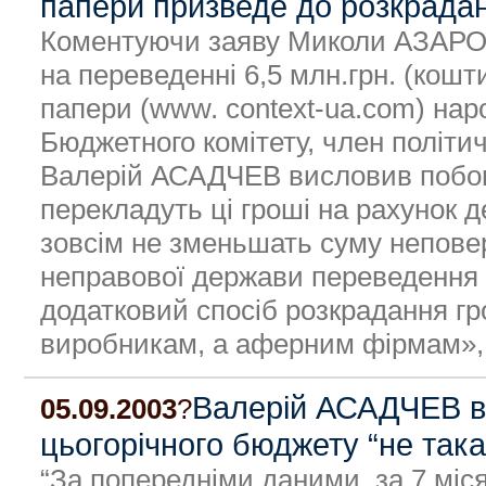
папери призведе до розкрада
Коментуючи заяву Миколи АЗАРО
на переведенні 6,5 млн.грн. (кошт
папери (www. context-ua.com) нар
Бюджетного комітету, член політич
Валерій АСАДЧЕВ висловив побоюв
перекладуть ці гроші на рахунок д
зовсім не зменьшать суму непове
неправової держави переведення 
додатковий спосіб розкрадання гр
виробникам, а аферним фірмам», 
Валерій АСАДЧЕВ вп
05.09.2003
?
цьогорічного бюджету “не так
“За попередніми даними, за 7 міс