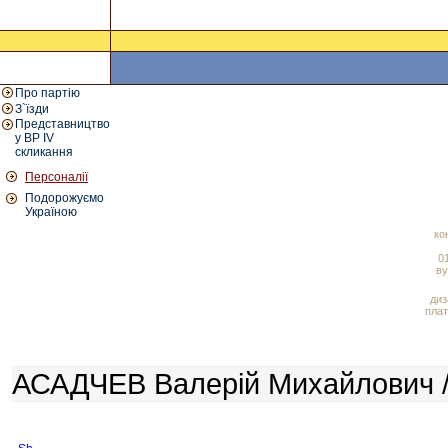
Про партію
З`їзди
Представництво
у ВР IV
скликання
Персоналії
Подорожуємо
Україною
ко
01
ву
диз
плат
АСАДЧЕВ Валерій Михайлович /