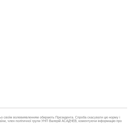
едньо своїм волевиявленням обирають Президента. Спроба скасувати цю норму і
країни, член політичної групи УНП Валерій АСАДЧЕВ, коментуючи інформацію про