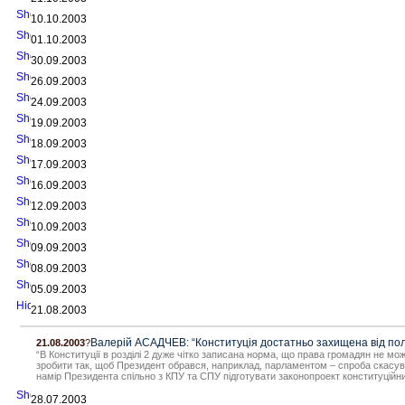
10.10.2003
01.10.2003
30.09.2003
26.09.2003
24.09.2003
19.09.2003
18.09.2003
17.09.2003
16.09.2003
12.09.2003
10.09.2003
09.09.2003
08.09.2003
05.09.2003
21.08.2003
Валерій АСАДЧЕВ: “Конституція достатньо захищена від пол
21.08.2003
?
“В Конституції в розділі 2 дуже чітко записана норма, що права громадян не 
зробити так, щоб Президент обрався, наприклад, парламентом – спроба скасува
намір Президента спільно з КПУ та СПУ підготувати законопроект конституційн
28.07.2003