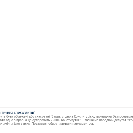
ітичних спекулянтів”
можуть бути обмежені або скасовані. Зараз, згідно з Конституцією, громадяни безпосер
ти одне з прав, а це суперечить чинній Конститутції”, - зазначив народний депутат У
их змін, згідно з яким Президент обиратиметься парламентом.