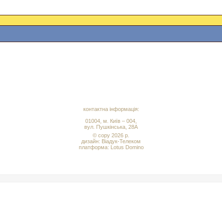
контактна інформація:
01004, м. Київ – 004,
вул. Пушкінська, 28А
© copy 2026 р.
дизайн:
Віадук-Телеком
платформа: Lotus Domino