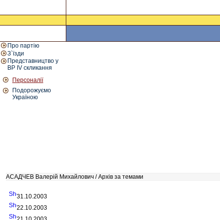
Про партію
З`їзди
Представництво у
ВР IV скликання
Персоналії
Подорожуємо
Україною
АСАДЧЕВ Валерій Михайлович / Архів за темами
31.10.2003
22.10.2003
21.10.2003