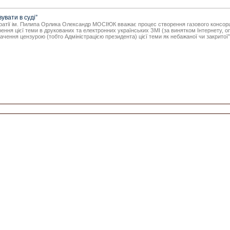
увати в суді”
ратії ім. Пилипа Орлика Олександр МОСІЮК вважає процес створення газового консорці
рення цієї теми в друкованих та електронних українських ЗМІ (за винятком Інтернету, о
ачення цензурою (тобто Адміністрацією президента) цієї теми як небажаної чи закритої”