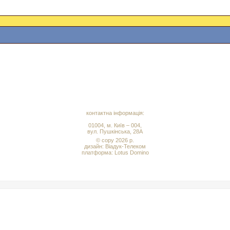
контактна інформація:
01004, м. Київ – 004,
вул. Пушкінська, 28А
© copy 2026 р.
дизайн:
Віадук-Телеком
платформа: Lotus Domino