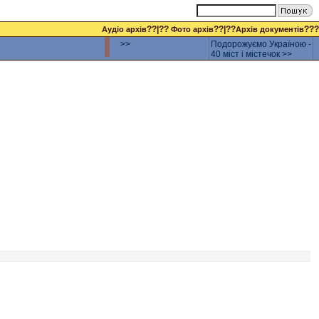
??|??
??|??
???
Аудіо архів
Фото архів
Архів документів
>>
Подорожуємо Україною -
40 міст і містечок >>