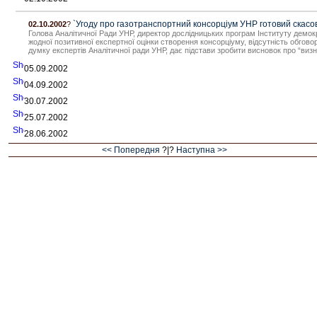
`Угоду про газотранспортний консорціум УНР готовий скасов
02.10.2002
?
Голова Аналітичної Ради УНР, директор дослідницьких програм Інституту демок
жодної позитивної експертної оцінки створення консорціуму, відсутність обгово
думку експертів Аналітичної ради УНР, дає підстави зробити висновок про “визн
05.09.2002
04.09.2002
30.07.2002
25.07.2002
28.06.2002
<< Попередня
?|?
Наступна >>