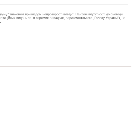
уму “знаковим прикладом непрозорості влади”. На фоні відсутності до сьогодні
позиційних видань та, в окремих випадках, парламентського „Голосу України”), на
.