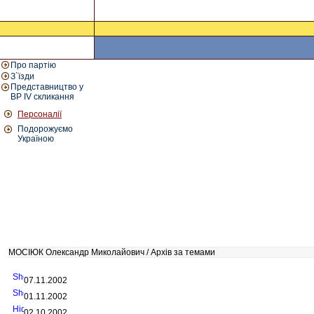
Про партію
З`їзди
Представництво у
ВР IV скликання
Персоналії
Подорожуємо
Україною
МОСІЮК Олександр Миколайович / Архів за темами
07.11.2002
01.11.2002
02.10.2002