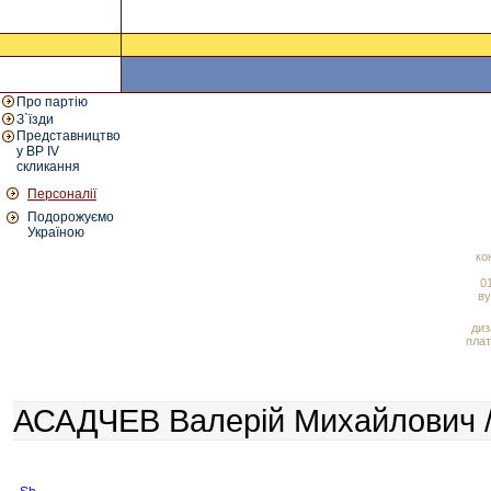
Про партію
З`їзди
Представництво
у ВР IV
скликання
Персоналії
Подорожуємо
Україною
ко
01
ву
диз
плат
АСАДЧЕВ Валерій Михайлович /