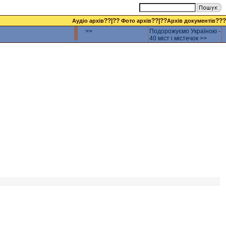
??|??
??|??
???
Аудіо архів
Фото архів
Архів документів
>>
Подорожуємо Україною -
40 міст і містечок >>