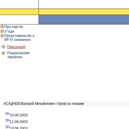
Про партію
З`їзди
Представництво у
ВР IV скликання
Персоналії
Подорожуємо
Україною
АСАДЧЕВ Валерій Михайлович / Архів за темами
19.06.2003
11.06.2003
10.06.2003