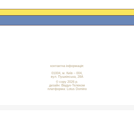
контактна інформація:
01004, м. Київ – 004,
вул. Пушкінська, 28А
© copy 2026 р.
дизайн:
Віадук-Телеком
платформа: Lotus Domino