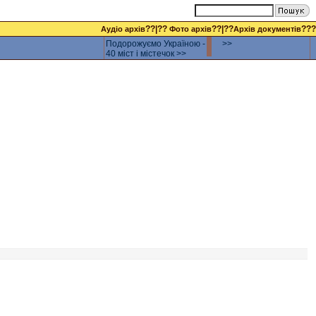
??|??
??|??
???
Аудіо архів
Фото архів
Архів документів
Подорожуємо Україною -
>>
40 міст і містечок >>