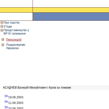
Про партію
З`їзди
Представництво у
ВР IV скликання
Персоналії
Подорожуємо
Україною
АСАДЧЕВ Валерій Михайлович / Архів за темами
19.06.2003
11.06.2003
10.06.2003