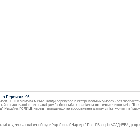
 пр.Перемоги, 96.
емоги, 96, що з відома міської влади перебуває в екстремальних умовах (без газопост
ь його мешканці, стало наслідком їх боротьби із свавіллям столичних чиновників. Післ
рації Михайла ГОЛИЦІ, нарешті погодилася на продовження діалогу з пікетуючими в “мир
 комітету, члена політичної групи Української Народної Партії Валерія АСАДЧЕВА до п