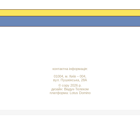
контактна інформація:
01004, м. Київ – 004,
вул. Пушкінська, 28А
© copy 2026 р.
дизайн:
Віадук-Телеком
платформа: Lotus Domino