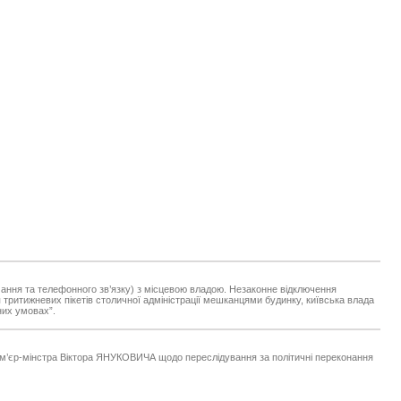
ачання та телефонного зв’язку) з місцевою владою. Незаконне відключення
я тритижневих пікетів столичної адміністрації мешканцями будинку, київська влада
них умовах”.
рем’єр-мінстра Віктора ЯНУКОВИЧА щодо переслідування за політичні переконання