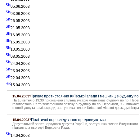
05.06.2003
03.06.2003
26.05.2003
21.05.2003
16.05.2003
15.05.2003
13.05.2003
08.05.2003
24.04.2003
23.04.2003
22.04.2003
15.04.2003
Триває протистояння Київської влади і мешканців будинку по
15.04.2003
?
На 16 квітня о 19:30 призначена спільна зустріч мешканців будинку по пр. Пер
газопостачання та телефонного зв’язку в будинку по пр. Перемоги, 96 , вважают
в особі депутата міськради, заступника голови Київської міської держадмініст
Політичні переслідування продовжуються
15.04.2003
?
Депутатський запит народного депутат України, заступника голови Бюджетного
підтримала сьогодні Верховна Рада.
14.04.2003