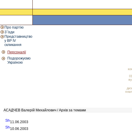
Про партію
З`їзди
Представництво
у ВР IV
скликання
Персоналії
Подорожуємо
Україною
ко
01
ву
диз
плат
АСАДЧЕВ Валерій Михайлович / Архів за темами
11.06.2003
10.06.2003