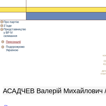
Про партію
З`їзди
Представництво
у ВР IV
скликання
Персоналії
Подорожуємо
Україною
ко
01
ву
диз
плат
АСАДЧЕВ Валерій Михайлович /