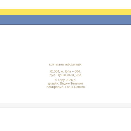
контактна інформація:
01004, м. Київ – 004,
вул. Пушкінська, 28А
© copy 2026 р.
дизайн:
Віадук-Телеком
платформа: Lotus Domino