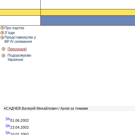
Про партію
З`їзди
Представництво у
ВР IV скликання
Персоналії
Подорожуємо
Україною
АСАДЧЕВ Валерій Михайлович / Архів за темами
01.06.2002
23.04.2002
10.01.2002