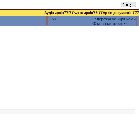
??|??
??|??
???
Аудіо архів
Фото архів
Архів документів
>>
Подорожуємо Україною -
40 міст і містечок >>