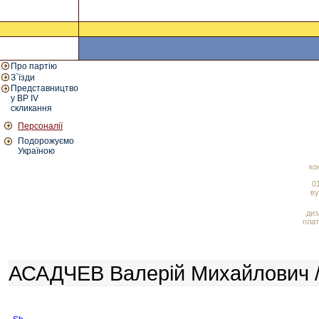
Про партію
З`їзди
Представництво
у ВР IV
скликання
Персоналії
Подорожуємо
Україною
ко
01
ву
диз
плат
АСАДЧЕВ Валерій Михайлович /