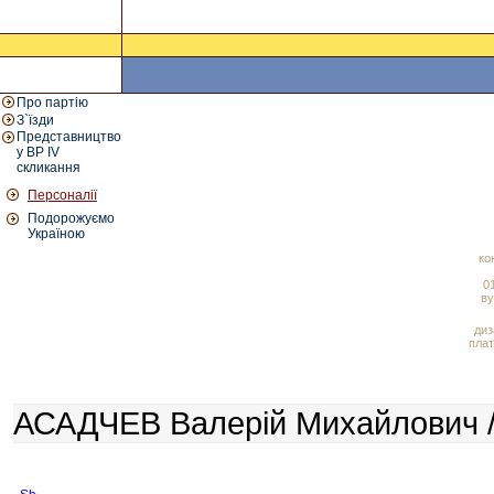
Про партію
З`їзди
Представництво
у ВР IV
скликання
Персоналії
Подорожуємо
Україною
ко
01
ву
диз
плат
АСАДЧЕВ Валерій Михайлович /