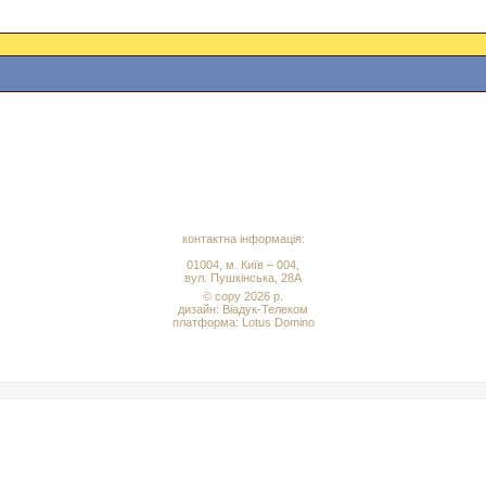
контактна інформація:
01004, м. Київ – 004,
вул. Пушкінська, 28А
© copy 2026 р.
дизайн:
Віадук-Телеком
платформа: Lotus Domino