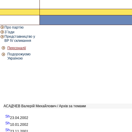
Про партію
З`їзди
Представництво у
ВР IV скликання
Персоналії
Подорожуємо
Україною
АСАДЧЕВ Валерій Михайлович / Архів за темами
23.04.2002
10.01.2002
23.11.2001