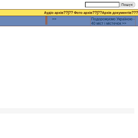
??|??
??|??
???
Аудіо архів
Фото архів
Архів документів
>>
Подорожуємо Україною -
40 міст і містечок >>