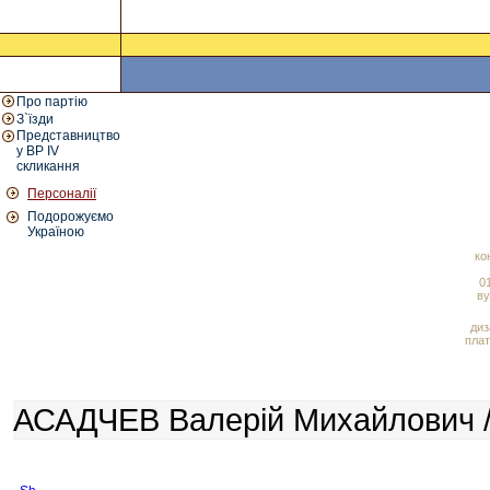
Про партію
З`їзди
Представництво
у ВР IV
скликання
Персоналії
Подорожуємо
Україною
ко
01
ву
диз
плат
АСАДЧЕВ Валерій Михайлович /