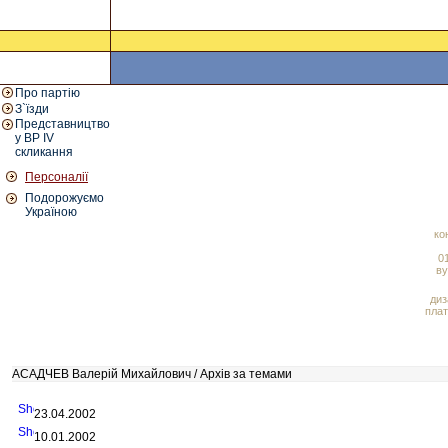
Про партію
З`їзди
Представництво
у ВР IV
скликання
Персоналії
Подорожуємо
Україною
ко
01
ву
диз
плат
АСАДЧЕВ Валерій Михайлович / Архів за темами
23.04.2002
10.01.2002