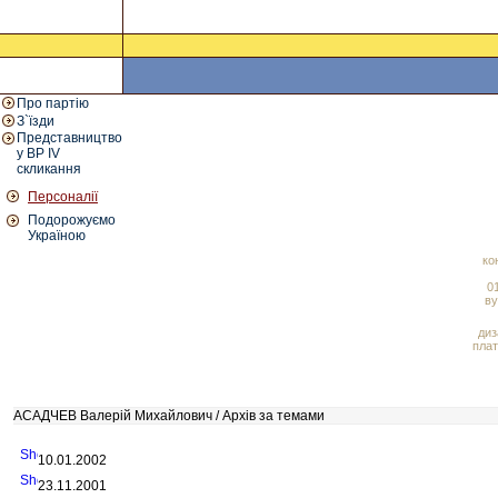
Про партію
З`їзди
Представництво
у ВР IV
скликання
Персоналії
Подорожуємо
Україною
ко
01
ву
диз
плат
АСАДЧЕВ Валерій Михайлович / Архів за темами
10.01.2002
23.11.2001