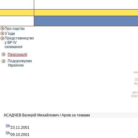
Про партію
З`їзди
Представництво
у ВР IV
скликання
Персоналії
Подорожуємо
Україною
ко
01
ву
диз
плат
АСАДЧЕВ Валерій Михайлович / Архів за темами
23.11.2001
09.10.2001