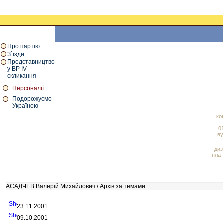
Про партію
З`їзди
Представництво
у ВР IV
скликання
Персоналії
Подорожуємо
Україною
ко
01
ву
диз
плат
АСАДЧЕВ Валерій Михайлович / Архів за темами
23.11.2001
09.10.2001