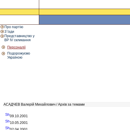
Про партію
З`їзди
Представництво у
ВР IV скликання
Персоналії
Подорожуємо
Україною
АСАДЧЕВ Валерій Михайлович / Архів за темами
09.10.2001
10.05.2001
02.04.2001