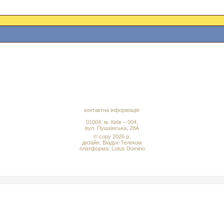
контактна інформація:
01004, м. Київ – 004,
вул. Пушкінська, 28А
© copy 2026 р.
дизайн:
Віадук-Телеком
платформа: Lotus Domino