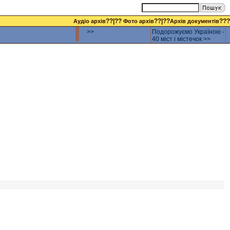
??|??
??|??
???
Аудіо архів
Фото архів
Архів документів
>>
Подорожуємо Україною -
40 міст і містечок >>