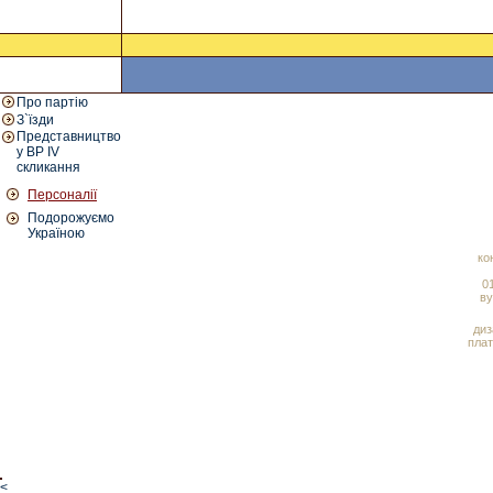
Про партію
З`їзди
Представництво
у ВР IV
скликання
Персоналії
Подорожуємо
Україною
ко
01
ву
диз
плат
<