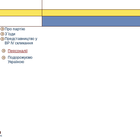
Про партію
З`їзди
Представництво у
ВР IV скликання
Персоналії
Подорожуємо
Україною
<