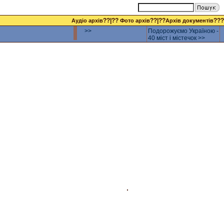
??|??
??|??
???
Аудіо архів
Фото архів
Архів документів
>>
Подорожуємо Україною -
40 міст і містечок >>