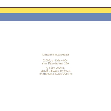
контактна інформація:
01004, м. Київ – 004,
вул. Пушкінська, 28А
© copy 2026 р.
дизайн:
Віадук-Телеком
платформа: Lotus Domino