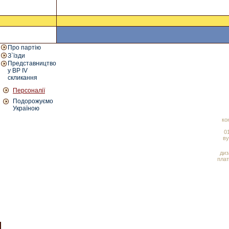
Про партію
З`їзди
Представництво
у ВР IV
скликання
Персоналії
Подорожуємо
Україною
ко
01
ву
диз
плат