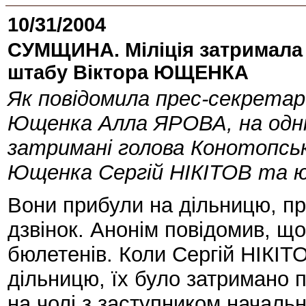
10/31/2004
СУМЩИНА. Міліція затримала
штабу Віктора ЮЩЕНКА
Як повідомила прес-секрета
Ющенка Алла ЯРОВА, на одній
затримані голова Конотопсь
Ющенка Сергій НІКІТОВ та 
Вони прибули на дільницю, п
дзвінок. Анонім повідомив, що
бюлетенів. Коли Сергій НІКІТ
дільницю, їх було затримано 
на чолі з заступником начал