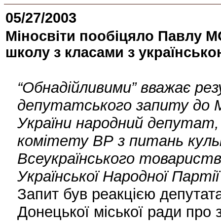
05/27/2003
Міносвіти пообіцяло Павлу 
школу з класами з українськ
“Обнадійливими” вважає ре
депутатського запиту до М
України народний депутат,
комітету ВР з питань культ
Всеукраїнського товариства
Української Народної Парт
Запит був реакцією депутата
Донецької міської ради про 