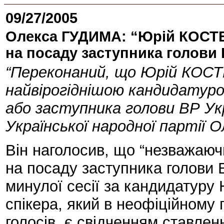
09/27/2005
Олекса ГУДИМА: “Юрій КОСТЕ
на посаду заступника голови 
“Переконаний, що Юрій КОС
найвірогіднішою кандидатуро
або заступника голови ВР Укр
Української народної партії
Він наголосив, що “незважаюч
на посаду заступника голови 
минулої сесії за кандидатуру
спікера, який в неофіційному
голосів, є свідченням ставлен