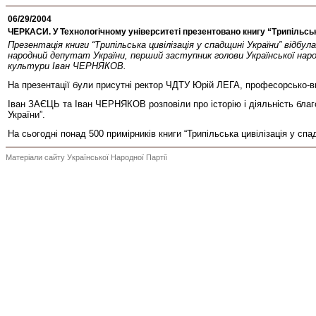
06/29/2004
ЧЕРКАСИ. У Технологічному університеті презентовано книгу “Трипільськ
Презентація книги “Трипільська цивілізація у спадщині України” відб
народний депутат України, перший заступник голови Української нар
культури Іван ЧЕРНЯКОВ.
На презентації були присутні ректор ЧДТУ Юрій ЛЕГА, професорсько-в
Іван ЗАЄЦЬ та Іван ЧЕРНЯКОВ розповіли про історію і діяльність благо
України”.
На сьогодні понад 500 примірників книги “Трипільська цивілізація у с
Матеріали сайту Української Народної Партії