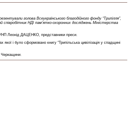
резентували голова Всеукраїнського благодійного фонду “Трипілля”,
ий співробітник НДІ пам’ятко-охоронних досліджень Міністерства
ії УНП Леонід ДАЦЕНКО, представники преси.
х якої і було сформовано книгу “Трипільська цивілізація у спадщині
х Черкащини.