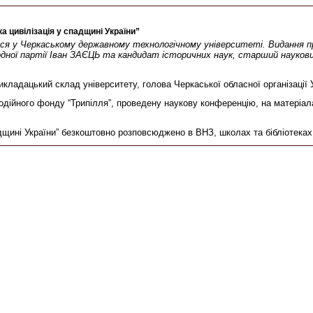
а цивілізація у спадщині України”
улася у Черкаському державному технологічному університеті. Видання п
одної партії Іван ЗАЄЦЬ та кандидат історичних наук, старший науков
икладацький склад університету, голова Черкаської обласної організац
дійного фонду “Трипілля”, проведену наукову конференцію, на матеріала
падщині України” безкоштовно розповсюджено в ВНЗ, школах та бібліотека