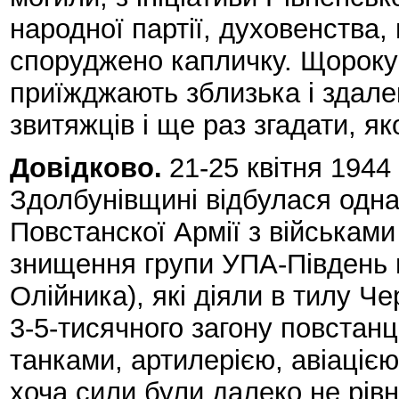
народної партії, духовенства
споруджено капличку. Щороку
приїжджають зблизька і здале
звитяжців і ще раз згадати, я
Довідково.
21-25 квітня 1944
Здолбунівщині відбулася одна
Повстанскої Армії з військами
знищення групи УПА-Південь 
Олійника), які діяли в тилу Че
3-5-тисячного загону повстанц
танками, артилерією, авіацією
хоча сили були далеко не рівн