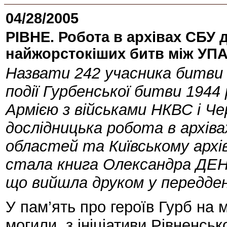
04/28/2005
РІВНЕ. Робота в архівах СБУ д
найжорстокіших битв між УПА
Назвати 242 учасника битви
події Гурбенської битви 194
Армією з військами НКВС і Че
дослідницька робота в архівах
областей та Київському арх
стала книга Олександра ДЕН
що вийшла друком у переддень
У пам’ять про героїв Гурб на 
могили, з ініціативи Рівненськ