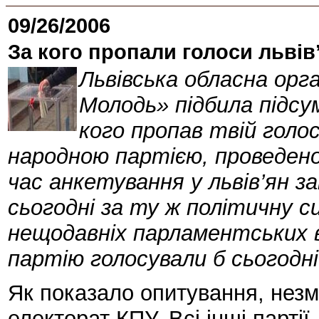
09/26/2006
За кого пропали голоси львів
Львівська обласна орг
Молодь» підбила підсу
кого пропав твій голос
народною партією, проведено
час анкетування у львів’ян з
сьогодні за ту ж політичну си
нещодавніх парламентських в
партію голосували б сьогодні
Як показало опитування, нез
електорат КПУ. Всі інші партії