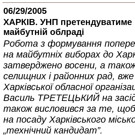
06/29/2005
ХАРКІВ. УНП претендуватиме м
майбутній облраді
Робота з формування попере
на майбутніх виборах до Харк
затверджено восени, а також 
селищних і районних рад, вже
Харківської обласної організац
Василь ТРЕТЕЦЬКИЙ на засідан
також висловився за те, щоб
на посаду Харківського місько
„технічний кандидат”.