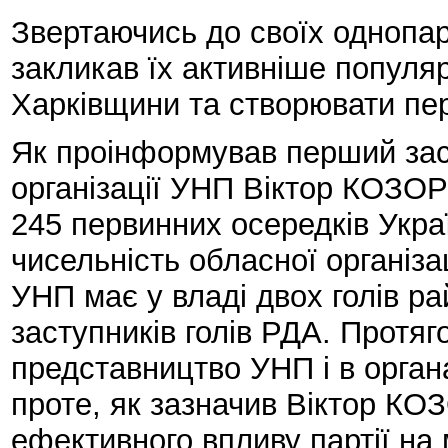
Звертаючись до своїх однопа
закликав їх активніше популя
Харківщини та створювати пе
Як проінформував перший заст
організації УНП Віктор КОЗОРІ
245 первинних осередків Украї
чисельність обласної організац
УНП має у владі двох голів ра
заступників голів РДА. Протяг
представництво УНП і в орган
проте, як зазначив Віктор КО
ефективного впливу партії на 