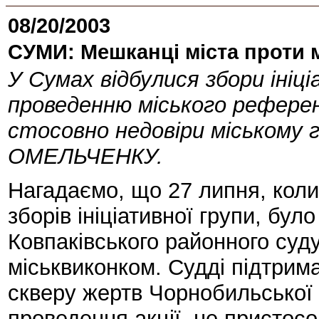
08/20/2003
СУМИ: Мешканці міста проти 
У Сумах відбулися збори ініці
проведенню міського референ
стосовно недовіри міському 
ОМЕЛЬЧЕНКУ.
Нагадаємо, що 27 липня, кол
зборів ініціативної групи, бу
Ковпаківського районного суд
міськвиконком. Судді підтрим
скверу жертв Чорнобильської
проведення акції, не пристосо