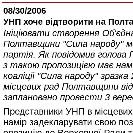
08/30/2006
УНП хоче відтворити на Полт
Ініціювати створення Об'єдн
Полтавщини "Сила народу" ма
партія. Як повідомив голов
з такою пропозицією має нам
коаліції "Сила народу" зразк
місцевих рад Полтавщини від 
заплановано провести 3 вере
Представники УНП в місцевих
намір задекларувати свою поз
опозицію до Верховної Ради т