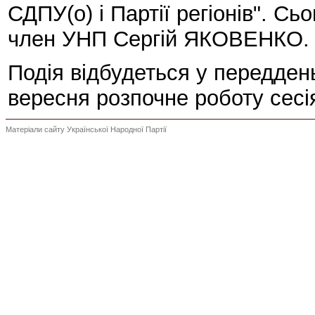
СДПУ(о) і Партії регіонів". Сь
член УНП Сергій ЯКОВЕНКО.
Подія відбудеться у переддень
вересня розпочне роботу сесі
Матеріали сайту Української Народної Партії