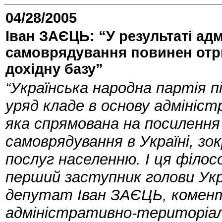
04/28/2005
Іван ЗАЄЦЬ: “У результаті а
самоврядування повинен отр
дохідну базу”
“Українська народна партія п
уряд кладе в основу адмініс
яка спрямована на посилення
самоврядування в Україні, зо
послуг населенню. І ця філосо
перший заступник голови Укра
депутат Іван ЗАЄЦЬ, комент
адміністративно-територіа