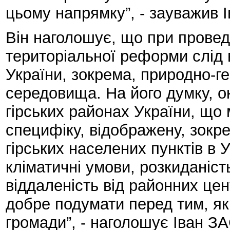
цьому напрямку”, - зауважив 
Він наголошує, що при провед
територіальної реформи слід 
України, зокрема, природно-ге
середовища. На його думку, о
гірських районах України, що 
специфіку, відображену, зокре
гірських населених пунктів в 
кліматичні умови, розкиданіст
віддаленість від районних цент
добре подумати перед тим, як
громади”, - наголошує Іван З