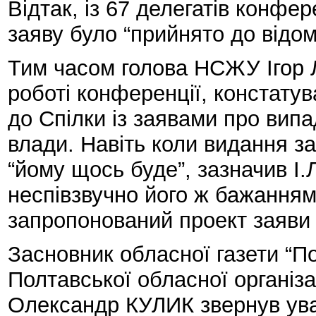
Відтак, із 67 делегатів конфер
заяву було “прийнято до відом
Тим часом голова НСЖУ Ігор 
роботі конференції, констату
до Спілки із заявами про випа
влади. Навіть коли видання з
“йому щось буде”, зазначив І
неспівзвучно його ж бажанням)
запропонований проект заяви 
Засновник обласної газети “П
Полтавської обласної організац
Олександр КУЛИК звернув уваг