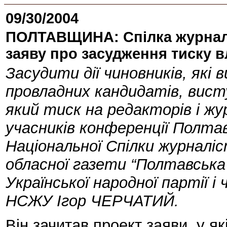
09/30/2004
ПОЛТАВЩИНА: Спілка журналі
заяву про засудження тиску в
Засудити дії чиновників, які
провладних кандидатів, вис
який тиск на редакторів і жу
учасників конференції Полтавс
Національної Спілки журналі
обласної газети “Полтавська д
Української народної партії і 
НСЖУ Ігор ЧЕРЧАТИЙ.
Він зачитав проект заяви, у як